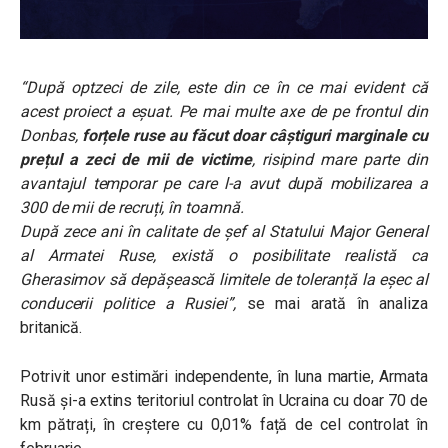
“După optzeci de zile, este din ce în ce mai evident că
acest proiect a eșuat. Pe mai multe axe de pe frontul din
Donbas,
forțele ruse au făcut doar câștiguri marginale cu
prețul a zeci de mii de victime
, risipind mare parte din
avantajul temporar pe care l-a avut după mobilizarea a
300 de mii de recruți, în toamnă.
După zece ani în calitate de șef al Statului Major General
al Armatei Ruse, există o posibilitate realistă ca
Gherasimov să depășească limitele de toleranță la eșec al
conducerii politice a Rusiei”,
se mai arată în analiza
britanică.
Potrivit unor estimări independente, în luna martie, Armata
Rusă și-a extins teritoriul controlat în Ucraina cu doar 70 de
km pătrați, în creștere cu 0,01% față de cel controlat în