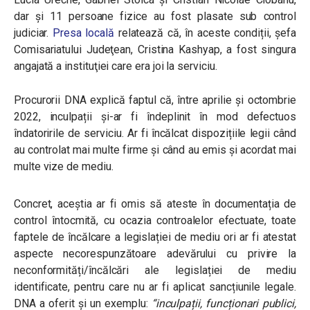
dar și 11 persoane fizice au fost plasate sub control
judiciar.
Presa locală
relatează că, în aceste condiții,
șefa
Comisariatului Judeţean, Cristina Kashyap, a fost singura
angajată a instituţiei care era joi la serviciu.
Procurorii DNA explică faptul că, între aprilie și octombrie
2022, inculpații și-ar fi îndeplinit în mod defectuos
îndatoririle de serviciu. Ar fi încălcat dispozițiile legii când
au controlat mai multe firme și când au emis și acordat mai
multe vize de mediu.
Concret, aceștia ar fi omis să ateste în documentația de
control întocmită, cu ocazia controalelor efectuate, toate
faptele de încălcare a legislației de mediu ori ar fi atestat
aspecte necorespunzătoare adevărului cu privire la
neconformități/încălcări ale legislației de mediu
identificate, pentru care nu ar fi aplicat sancțiunile legale.
DNA a oferit și un exemplu:
“inculpații, funcționari publici,