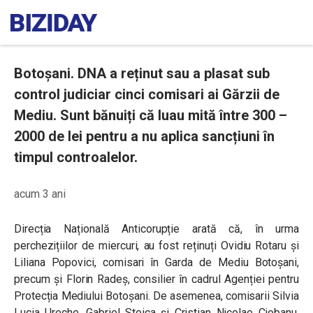
Botoșani. DNA a reținut sau a plasat sub
control judiciar cinci comisari ai Gărzii de
Mediu. Sunt bănuiți că luau mită între 300 –
2000 de lei pentru a nu aplica sancțiuni în
timpul controalelor.
acum 3 ani
Direcția Națională Anticorupție arată că, în urma
perchezițiilor de miercuri, au fost reținuți Ovidiu Rotaru și
Liliana Popovici, comisari în Garda de Mediu Botoșani,
precum și Florin Radeș, consilier în cadrul Agenției pentru
Protecția Mediului Botoșani. De asemenea, comisarii Silvia
Lucia Ureche, Gabriel Stoica și Cristian Nicolae Ciobanu,