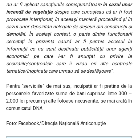
nu ar fi aplicat sancțiunile corespunzătoare
în cazul unor
incendii de vegetație
despre care cunoșteau că ar fi fost
provocate intenționat, în aceeași manieră procedând și în
cazul unor depozitări nelegale de deșeuri din construcții și
demolări. În același context, o parte dintre funcționarii
cercetați în prezenta cauză ar fi permis accesul la
informații ce nu sunt destinate publicității unor agenți
economici pe care i-ar fi anunțat cu privire la
sesizările/controalele care îi vizau ori alte controale
tematice/inopinate care urmau să se desfășoare”.
Pentru “serviciile” de mai sus, inculpații ar fi pretins de la
persoanele favorizate sume de bani cuprinse între 300 –
2.000 lei precum și alte foloase necuvenite, se mai arată în
comunicatul DNA.
Foto: Facebook/Direcția Națională Anticorupție