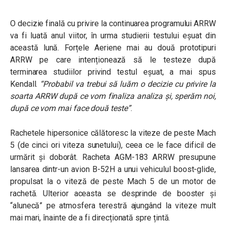
O decizie finală cu privire la continuarea programului ARRW
va fi luată anul viitor, în urma studierii testului eșuat din
această lună. Forțele Aeriene mai au două prototipuri
ARRW pe care intenționează să le testeze după
terminarea studiilor privind testul eșuat, a mai spus
Kendall.
“Probabil va trebui să luăm o decizie cu privire la
soarta ARRW după ce vom finaliza analiza și, sperăm noi,
după ce vom mai face două teste”
.
Rachetele hipersonice călătoresc la viteze de peste Mach
5 (de cinci ori viteza sunetului), ceea ce le face dificil de
urmărit și doborât. Racheta
AGM-183
ARRW presupune
lansarea dintr-un avion B-52H a unui vehiculul boost-glide,
propulsat la o viteză de peste Mach 5 de un motor de
rachetă. Ulterior aceasta se desprinde de booster și
“alunecă” pe atmosfera terestră ajungând la viteze mult
mai mari, înainte de a fi direcționată spre țintă.