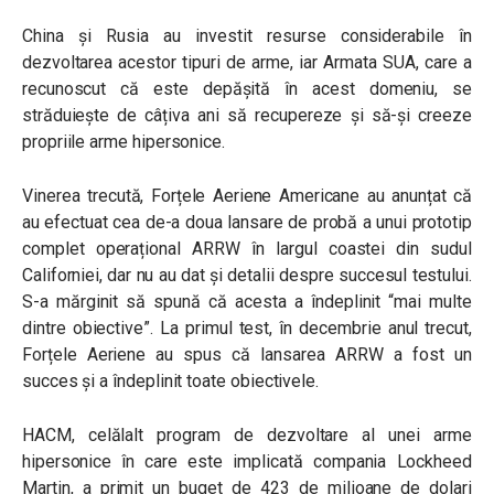
China și Rusia au investit resurse considerabile în
dezvoltarea acestor tipuri de arme, iar Armata SUA, care a
recunoscut că este depășită în acest domeniu, se
străduiește de câțiva ani să recupereze și să-și creeze
propriile arme hipersonice.
Vinerea trecută, Forțele Aeriene Americane au anunțat că
au efectuat cea de-a doua lansare de probă a unui prototip
complet operațional ARRW în largul coastei din sudul
Californiei, dar nu au dat și detalii despre succesul testului.
S-a mărginit să spună că acesta a îndeplinit “mai multe
dintre obiective”. La primul test, în decembrie anul trecut,
Forțele Aeriene au spus că lansarea ARRW a fost un
succes și a îndeplinit toate obiectivele.
HACM, celălalt program de dezvoltare al unei arme
hipersonice în care este implicată compania Lockheed
Martin, a primit un buget de 423 de milioane de dolari