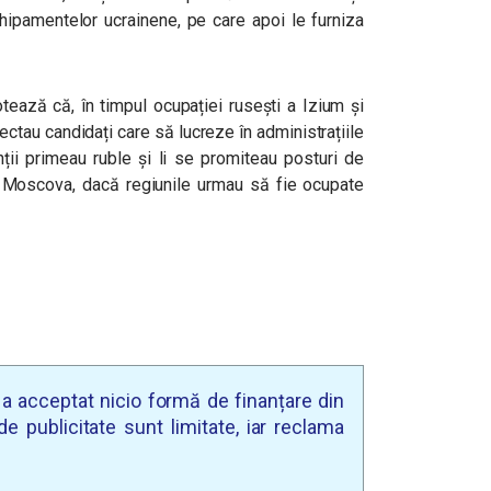
chipamentelor ucrainene, pe care apoi le furniza
otează că, în timpul ocupației rusești a Izium și
ectau candidați care să lucreze în administrațiile
ții primeau ruble și li se promiteau posturi de
de Moscova, dacă regiunile urmau să fie ocupate
u a acceptat nicio formă de finanțare din
e publicitate sunt limitate, iar reclama