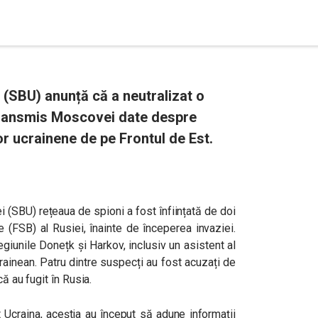
 (SBU) anunță că a neutralizat o
i transmis Moscovei date despre
or ucrainene de pe Frontul de Est.
i (SBU) rețeaua de spioni a fost înființată de doi
te (FSB) al Rusiei, înainte de începerea invaziei.
giunile Donețk și Harkov, inclusiv un asistent al
rainean. Patru dintre suspecți au fost acuzați de
că au fugit în Rusia.
Ucraina, aceștia au început să adune informații