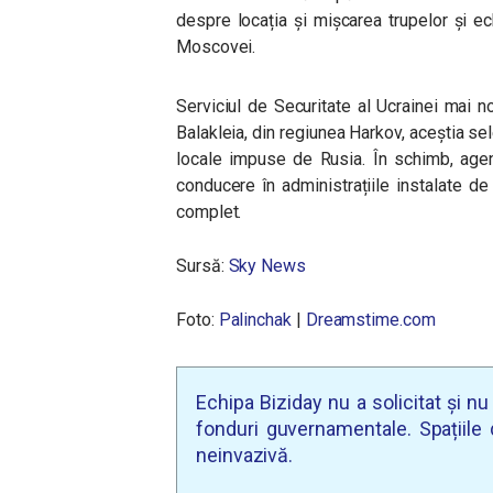
despre locația și mișcarea trupelor și e
Moscovei.
Serviciul de Securitate al Ucrainei mai n
Balakleia, din regiunea Harkov, aceștia sel
locale impuse de Rusia. În schimb, agen
conducere în administrațiile instalate 
complet.
Sursă:
Sky News
Foto:
Palinchak
|
Dreamstime.com
Echipa Biziday nu a solicitat și n
fonduri guvernamentale. Spațiile d
neinvazivă.