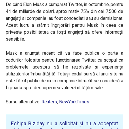
De când Elon Musk a cumpărat Twitter, în octombrie, pentru
44 de miliarde de dolari, aproximativ 75% din cei 7.500 de
angajați ai companiei au fost concediați sau au demisionat.
Acest lucru a stârnit îngrijorări pentru Musk în ceea ce
privește posibilitatea ca foști angajați să ofere informații
sensibile.
Musk a anunțat recent că va face publice o parte a
codurilor folosite pentru funcționarea Twitter, cu scopul ca
problemele acestora să fie rezolvate și experiența
utilizatorilor îmbunătățită. Totuși, codul sursă al unui site nu
este făcut public de nicio companie întrucât se consideră a
fi poarta spre descoperirea vulnerabilităților sale.
Surse alternative:
Reuters
,
NewYorkTimes
Echipa Biziday nu a solicitat și nu a acceptat