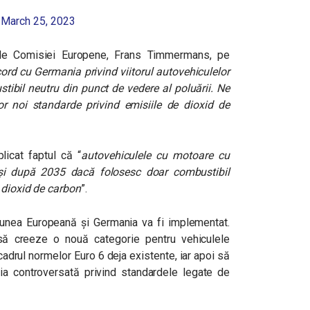
)
March 25, 2023
ele Comisiei Europene, Frans Timmermans, pe
ord cu Germania privind viitorul autovehiculelor
ibil neutru din punct de vedere al poluării. Ne
noi standarde privind emisiile de dioxid de
plicat faptul că
“
autovehiculele cu motoare cu
 și după 2035 dacă folosesc doar combustibil
e dioxid de carbon
”.
iunea Europeană și Germania va fi implementat.
să creeze o nouă categorie pentru vehiculele
cadrul normelor Euro 6 deja existente, iar apoi să
ția controversată privind standardele legate de