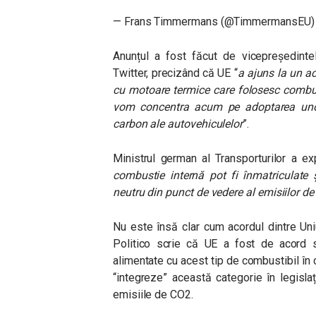
— Frans Timmermans (@TimmermansEU
Anunțul a fost făcut de vicepreședint
Twitter, precizând că UE “
a ajuns la un ac
cu motoare termice care folosesc combust
vom concentra acum pe adoptarea unor 
carbon ale autovehiculelor
”.
Ministrul german al Transporturilor a ex
combustie internă pot fi înmatriculate
neutru din punct de vedere al emisiilor d
Nu este însă clar cum acordul dintre Un
Politico scrie că UE a fost de acord 
alimentate cu acest tip de combustibil în 
“integreze” această categorie în legisla
emisiile de CO2.