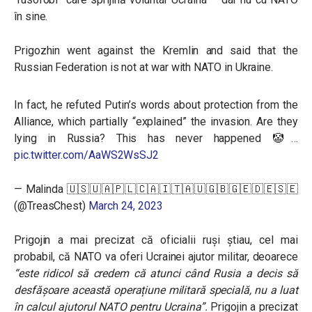
în sine.
Prigozhin went against the Kremlin and said that the
Russian Federation is not at war with NATO in Ukraine.
In fact, he refuted Putin’s words about protection from the
Alliance, which partially “explained” the invasion. Are they
lying in Russia? This has never happened 🤡…
pic.twitter.com/AaWS2WsSJ2
— Malinda 🇺🇸🇺🇦🇵🇱🇨🇦🇮🇹🇦🇺🇬🇧🇬🇪🇩🇪🇸🇪
(@TreasChest)
March 24, 2023
Prigojin a mai precizat că oficialii ruși știau, cel mai
probabil, că NATO va oferi Ucrainei ajutor militar, deoarece
“este ridicol să credem că atunci când Rusia a decis să
desfășoare această operațiune militară specială, nu a luat
în calcul ajutorul NATO pentru Ucraina”.
Prigojin a precizat