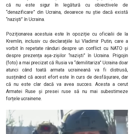
că nu este sigur în legătură cu obiectivele de
“denazificare” din Ucraina, deoarece nu știe dacă există
“naziști” în Ucraina.
Poziționarea acestuia este în opoziție cu oficialii de la
Kremlin, inclusiv cu declarațiile lui Vladimir Putin, care a
vorbit în repetate rânduri despre un conflict cu NATO și
despre prezența așa-zișilor “naziști” în Ucraina.
Prigojin
(foto) a mai precizat că Rusia va “demilitariza” Ucraina doar
atunci când toată armata ucraineană va fi distrusă,
susținând că acest efort este în curs de desfășurare, dar
că nu este clar dacă va avea succes. Acesta a cerut
Armatei Ruse și presei ruse să nu mai subestimeze
forțele ucrainene.