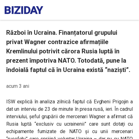
Război în Ucraina. Finanțatorul grupului
privat Wagner contrazice afirmațiile
Kremlinului potrivit cărora Rusia luptă în
prezent împotriva NATO. Totodată, pune la
îndoială faptul că în Ucraina există “naziști”.
acum 3 ani
ISW explică în analiza zilnică faptul că
Evgheni Prigojin a
dat un interviu de 23 de minute în presa rusă, ieri. În cadrul
interviului, șeful grupării de mercenari Wagner a afirmat că
Rusia luptă “exclusiv cu ucrainenii” care sunt dotați cu
echipamente furnizate de NATO și cu unii mercenari
“rusofobi” care sprijină voluntar Ucraina – dar nu cu NATO