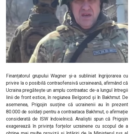
Finanțatorul grupului Wagner și-a subliniat îngrijorarea cu
privire la o posibilă contraofensivă ucraineană, afirmând că
Ucraina pregătește un amplu contraatac de-a lungul întregii
linii de front estice, în regiunea Belgorod și în Bakhmut. De
asemenea, Prigojin susține că ucrainenii au în prezent
80.000 de soldați pentru a contraataca Bakhmut, o afirmație
considerată de ISW îndoielnică. Analiștii spun că Prigojin
exagerează în privința forțelor ucrainene cu scopul de a
obține mai multe provizii și întăriri de la Ministerul rus al