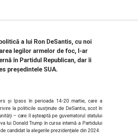
litică a lui Ron DeSantis, cu noi
xarea legilor armelor de foc, l-ar
ernă în Partidul Republican, dar îi
les președintele SUA.
ers și Ipsos în perioada 14-20 martie, care a
ivire la politicile susținute de DeSantis, scot în
nități – care îl așteaptă pe guvernatorul statului
iva lui Donald Trump în cursa internă a Partidului
de candidat la alegerile prezidențiale din 2024.