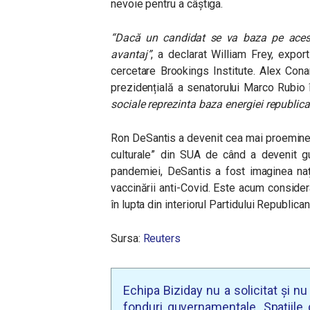
nevoie pentru a câștiga.
“
Dacă un candidat se va baza pe aces
avantaj
”
, a declarat William Frey, export
cercetare Brookings Institute. Alex Cona
prezidențială a senatorului Marco Rubio 
sociale reprezinta baza energiei republic
Ron DeSantis a devenit cea mai proeminent
culturale” din SUA de când a devenit guv
pandemiei, DeSantis a fost imaginea nați
vaccinării anti-Covid. Este acum consider
în lupta din interiorul Partidului Republic
Sursa:
Reuters
Echipa Biziday nu a solicitat și n
fonduri guvernamentale. Spațiile d