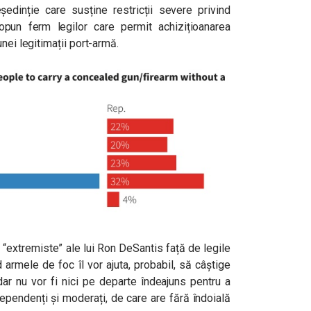
ședinție care susține restricții severe privind
e opun ferm legilor care permit achizițioanarea
unei legitimații port-armă.
 “extremiste” ale lui Ron DeSantis față de legile
d armele de foc îl vor ajuta, probabil, să câștige
, dar nu vor fi nici pe departe îndeajuns pentru a
dependenți și moderați, de care are fără îndoială