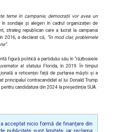
te teme în campanie, democrații vor avea un
 în sondaje și alegeri în cadrul organizației de
nt, strateg republican care a lucrat la campania
în 2016, a declarat că,
“
în mod clar, problemele
ane
”.
ă figură politică a partidului său în “războaiele
ernator al statului Florida, în 2019. În timpul
onală a reticenței față de purtarea măștii și a
at principalul contracandidat al lui Donald Trump
an pentru candidatura din 2024 la președinția SUA.
u a acceptat nicio formă de finanțare din
e publicitate sunt limitate, iar reclama