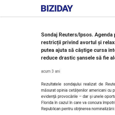
Sondaj Reuters/Ipsos. Agenda po
restricții privind avortul și rela
putea ajuta să câștige cursa int
reduce drastic șansele să fie a
acum 3 ani
Rezultatele sondajului realizat de Reut
măsurat opinia cetățenilor americani cu pr
evidență provocările – dar și unele oportu
Florida în cazul în care va concura împotr
Republican pentru obținerea nominalizării 