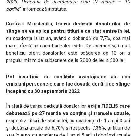
2023. Perioada de desfășurare este 27 martie – 10
aprilie
”, informează instituția.
Conform Ministerului,
tranșa dedicată donatorilor de
sânge se va aplica pentru titlurile de stat emise în lei
,
cu scadența la un an, având o dobândă de 7,7%, cea mai
mare oferită în cadrul acestei ediții. De asemenea, un alt
beneficiu oferit donatorilor este scăderea de 10 ori a
pragului minim de subscriere de la 5.000 de lei la 500 lei.
Pot beneficia de condițiile avantajoase ale noii
emisiuni persoanele care fac dovada donării de sânge
începând cu 30 septembrie 2022
.
În afară de tranșa dedicată donatorilor,
ediția FIDELIS care
debutează pe 27 martie va conține și tranșele uzuale
,
respectiv: titluri de stat în lei, cu scadențe de 1 an și 3 ani
și dobânzi anuale de 6,70% și respectiv 7,35%, și titluri de
stat în euro, cu scadențe de 1 an și 5 ani și dobânzi anuale