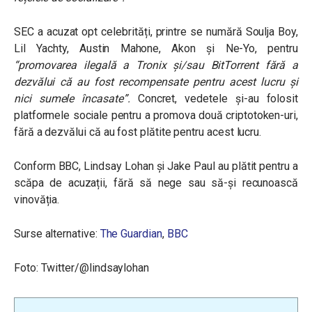
SEC a acuzat opt ​​celebrități, printre se numără Soulja Boy,
Lil Yachty, Austin Mahone, Akon și Ne-Yo, pentru
“
promovarea ilegală a Tronix și/sau BitTorrent fără a
dezvălui că au fost recompensate pentru acest lucru și
nici sumele încasate
”.
Concret, vedetele și-au folosit
platformele sociale pentru a promova două criptotoken-uri,
fără a dezvălui că au fost plătite pentru acest lucru.
Conform BBC, Lindsay Lohan și Jake Paul au plătit pentru a
scăpa de acuzații, fără să nege sau să-și recunoască
vinovăția.
Surse alternative:
The Guardian
,
BBC
Foto: Twitter/@lindsaylohan