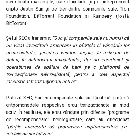
investigații mai ample, care îl include și pe antreprenorul
cripto Justin Sun și pe trei dintre companiile sale: Tron
Foundation, BitTorrent Foundation și Rainberry (fostă
BitTorrent).
Șeful SEC a transmis:
“
Sun și companiile sale nu numai că
au vizat investitorii americani în ofertele și vânzările lor
neînregistrate, generând venituri ilegale de milioane de
dolari, în detrimentul investitorilor, dar au coordonat și
operațiunea de spălare de bani pe o platformă de
tranzacționare neînregistrată, pentru a crea aspectul
înșelător al tranzacționării active
”.
Potrivit SEC, Sun și companiile sale au făcut să pară că
critpomonedele respective erau tranzacționate în mod
activ. În realitate, ele erau vândute prin diferite “programe
de recompenseare” neînregistrate, care au direcționat
“părțile interesate să promoveze criptomonedele pe
rețelele de socializare”.