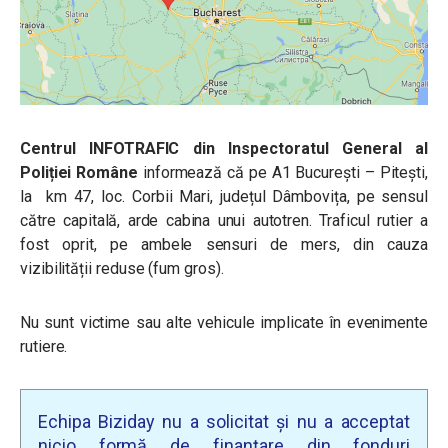
Centrul INFOTRAFIC din Inspectoratul General al
Poliției Române
informează că pe A1 București – Pitești,
la km 47, loc. Corbii Mari, județul Dâmbovița, pe sensul
către capitală, arde cabina unui autotren. Traficul rutier a
fost oprit, pe ambele sensuri de mers, din cauza
vizibilității reduse (fum gros).
Nu sunt victime sau alte vehicule implicate în evenimente
rutiere.
Echipa Biziday nu a solicitat și nu a acceptat
nicio formă de finanțare din fonduri