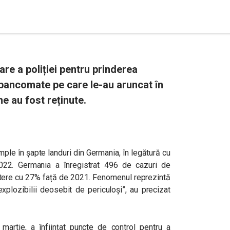
e a poliției pentru prinderea
 bancomate pe care le-au aruncat în
ne au fost reținute.
ple în şapte landuri din Germania, în legătură cu
2022. Germania a înregistrat 496 de cazuri de
ștere cu 27% față de 2021. Fenomenul reprezintă
xplozibilii deosebit de periculoşi”, au precizat
 martie, a înființat puncte de control pentru a