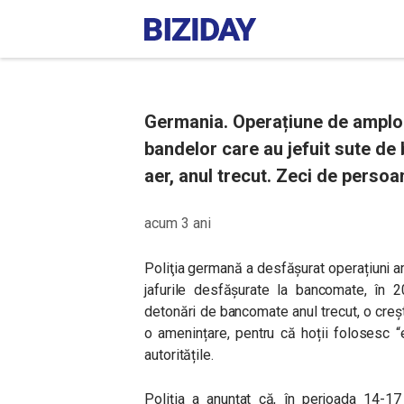
Germania. Operațiune de amploar
bandelor care au jefuit sute de
aer, anul trecut. Zeci de persoa
acum 3 ani
Poliţia germană a desfăşurat operațiuni am
jafurile desfășurate la bancomate, în 
detonări de bancomate anul trecut, o cre
o amenințare, pentru că hoții folosesc “e
autoritățile.
Poliția a anunțat că, în perioada 14-17