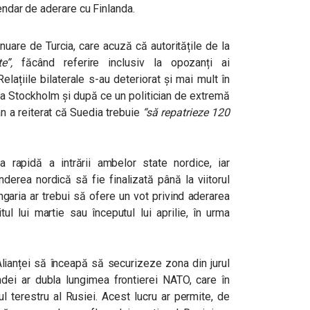
lendar de aderare cu Finlanda.
nuare de Turcia, care acuză că autoritățile de la
e”,
făcând referire inclusiv la opozanți ai
Relațiile bilaterale s-au deteriorat şi mai mult în
 la Stockholm și după ce un politician de extremă
an a reiterat că Suedia trebuie
“să repatrieze 120
a rapidă a intrării ambelor state nordice, iar
nderea nordică să fie finalizată până la viitorul
Ungaria ar trebui să ofere un vot privind aderarea
ul lui martie sau începutul lui aprilie, în urma
Alianței să înceapă să securizeze zona din jurul
andei ar dubla lungimea frontierei NATO, care în
l terestru al Rusiei. Acest lucru ar permite, de