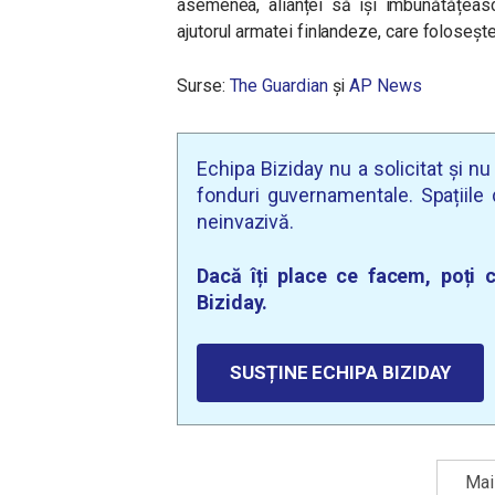
asemenea, alianței să își îmbunătățeasc
ajutorul armatei finlandeze, care foloseș
Surse:
The Guardian
și
AP News
Echipa Biziday nu a solicitat și n
fonduri guvernamentale. Spațiile d
neinvazivă.
Dacă îți place ce facem, poți c
Biziday.
SUSȚINE ECHIPA BIZIDAY
Mai 