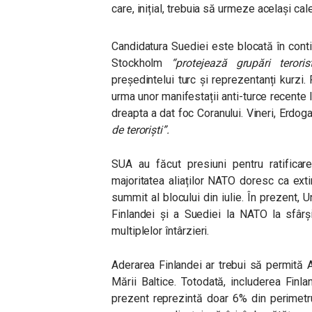
care, inițial, trebuia să urmeze același ca
Candidatura Suediei este blocată în conti
Stockholm
“protejează grupări terorist
președintelui turc și reprezentanți kurzi. 
urma unor manifestații anti-turce recente
dreapta a dat foc Coranului. Vineri, Erdog
de teroriști”.
SUA au făcut presiuni pentru ratificare
majoritatea aliaților NATO doresc ca exti
summit al blocului din iulie. În prezent, 
Finlandei și a Suediei la NATO la sfârșit
multiplelor întârzieri.
Aderarea Finlandei ar trebui să permită 
Mării Baltice. Totodată, includerea Finl
prezent reprezintă doar 6% din perimetru