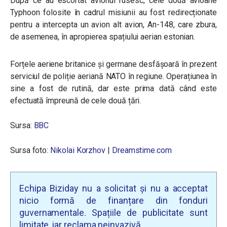
După ce au escortat avionul rusesc, cele două avioane
Typhoon folosite în cadrul misiunii au fost redirecționate
pentru a intercepta un avion alt avion, An-148, care zbura,
de asemenea, în apropierea spațiului aerian estonian.
Forțele aeriene britanice și germane desfășoară în prezent
serviciul de poliție aeriană NATO în regiune. Operațiunea în
sine a fost de rutină, dar este prima dată când este
efectuată împreună de cele două țări.
Sursa:
BBC
Sursa foto:
Nikolai Korzhov
|
Dreamstime.com
Echipa Biziday nu a solicitat și nu a acceptat
nicio formă de finanțare din fonduri
guvernamentale. Spațiile de publicitate sunt
limitate, iar reclama neinvazivă.