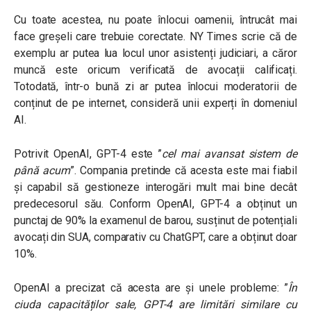
Cu toate acestea, nu poate înlocui oamenii, întrucât mai
face greșeli care trebuie corectate. NY Times scrie că de
exemplu ar putea lua locul unor asistenți judiciari, a căror
muncă este oricum verificată de avocații calificați.
Totodată, într-o bună zi ar putea înlocui moderatorii de
conținut de pe internet, consideră unii experți în domeniul
AI.
Potrivit OpenAI, GPT-4 este ”
cel mai avansat sistem de
până acum
”. Compania pretinde că acesta este mai fiabil
și capabil să gestioneze interogări mult mai bine decât
predecesorul său. Conform OpenAI, GPT-4 a obținut un
punctaj de 90% la examenul de barou, susținut de potențiali
avocați din SUA, comparativ cu ChatGPT, care a obținut doar
10%.
OpenAI a precizat că acesta are și unele probleme: ”
În
ciuda capacităților sale, GPT-4 are limitări similare cu