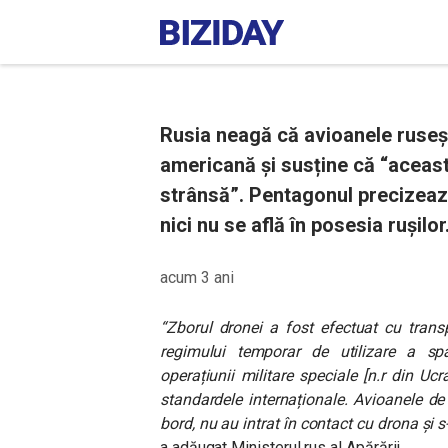
Rusia neagă că avioanele rusești
americană și susține că “aceas
strânsă”. Pentagonul precizeaz
nici nu se află în posesia rușilor
acum 3 ani
“Zborul dronei a fost efectuat cu trans
regimului temporar de utilizare a spaț
operațiunii militare speciale [n.r din Uc
standardele internaționale. Avioanele de
bord, nu au intrat în contact cu drona și 
a adăugat Ministerul rus al Apărării.