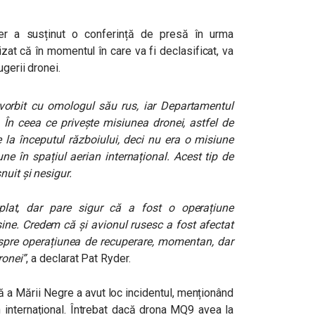
der a susținut o conferință de presă în urma
izat că în momentul în care va fi declasificat, va
gerii dronei.
a vorbit cu omologul său rus, iar Departamentul
 În ceea ce privește misiunea dronei, astfel de
la începutul războiului, deci nu era o misiune
e în spațiul aerian internațional. Acest tip de
nuit și nesigur.
lat, dar pare sigur că a fost o operațiune
sine. Credem că și avionul rusesc a fost afectat
spre operațiunea de recuperare, momentan, dar
ronei”
, a declarat Pat Ryder.
ă a Mării Negre a avut loc incidentul, menționând
 internațional. Întrebat dacă drona MQ9 avea la