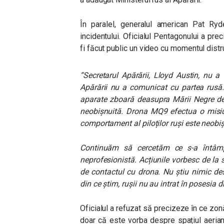
În paralel, generalul american Pat Ry
incidentului. Oficialul Pentagonului a prec
fi făcut public un video cu momentul distru
“Secretarul Apărării, Lloyd Austin, nu 
Apărării nu a comunicat cu partea rusă.
aparate zboară deasupra Mării Negre de 
neobișnuită. Drona MQ9 efectua o misiun
comportament al piloților ruși este neobiș
Continuăm să cercetăm ce s-a întâmp
neprofesionistă. Acțiunile vorbesc de la 
de contactul cu drona. Nu știu nimic de
din ce știm, rușii nu au intrat în posesia d
Oficialul a refuzat să precizeze în ce zon
doar că este vorba despre spațiul aerian