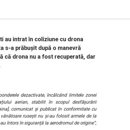
 au intrat în coliziune cu drona
ta s-a prăbușit după o manevră
ă că drona nu a fost recuperată, dar
.
ponderele dezactivate, încălcând limitele zonei
iului aerian, stabilit în scopul desfășurării
raina], comunicat și publicat în conformitate cu
 vânătoare rusești nu și-au folosit armele de la
s-au întors în siguranță la aerodromul de origine”
,