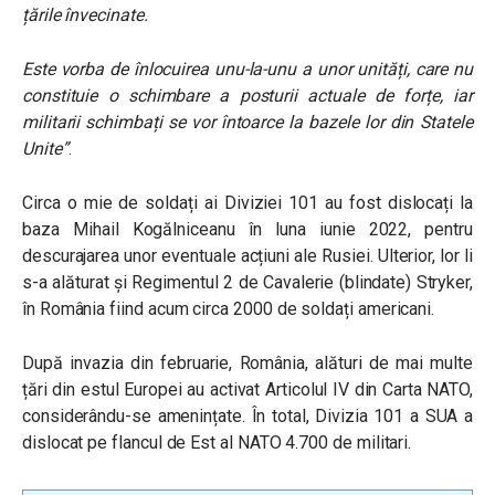
țările învecinate.
Este vorba de înlocuirea unu-la-unu a unor unități, care nu
constituie o schimbare a posturii actuale de forțe, iar
militarii schimbați se vor întoarce la bazele lor din Statele
Unite”
.
Circa o mie de soldați ai Diviziei 101 au fost dislocați la
baza
Mihail Kogălniceanu
în luna iunie 2022, pentru
descurajarea unor eventuale acțiuni ale Rusiei. Ulterior, lor li
s-a alăturat și Regimentul 2 de Cavalerie (blindate) Stryker,
în România fiind acum circa 2000 de soldați americani.
După invazia din februarie, România, alături de mai multe
țări din estul Europei au activat Articolul IV din Carta NATO,
considerându-se amenințate. În total, Divizia 101 a SUA a
dislocat pe flancul de Est al NATO 4.700 de militari.