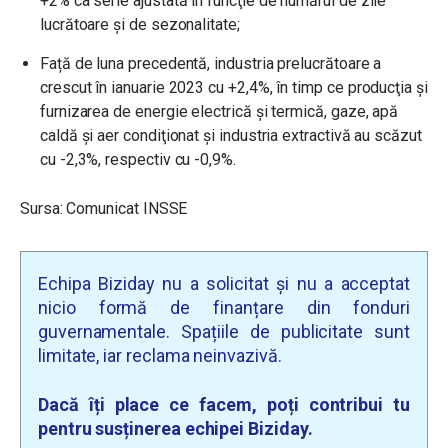
+2% ca serie ajustată în funcţie de numărul de zile
lucrătoare şi de sezonalitate;
Față de luna precedentă, industria prelucrătoare a
crescut în ianuarie 2023 cu +2,4%, în timp ce producţia şi
furnizarea de energie electrică şi termică, gaze, apă
caldă şi aer condiţionat și industria extractivă au scăzut
cu -2,3%, respectiv cu -0,9%.
Sursa: Comunicat INSSE
Echipa Biziday nu a solicitat și nu a acceptat
nicio formă de finanțare din fonduri
guvernamentale. Spațiile de publicitate sunt
limitate, iar reclama neinvazivă.
Dacă îți place ce facem, poți contribui tu
pentru susținerea echipei Biziday.