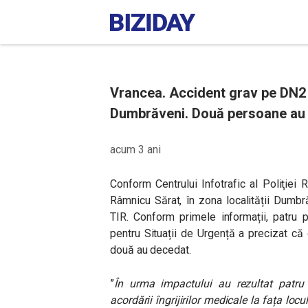
Vrancea. Accident grav pe DN2
Dumbrăveni. Două persoane au mu
acum 3 ani
Conform Centrului Infotrafic al Poliţiei
Râmnicu Sărat, în zona localității Dumbră
TIR. Conform primele informații, patru 
pentru Situații de Urgență a precizat că 
două au decedat.
”
În urma impactului au rezultat patru
acordării îngrijirilor medicale la fața loc