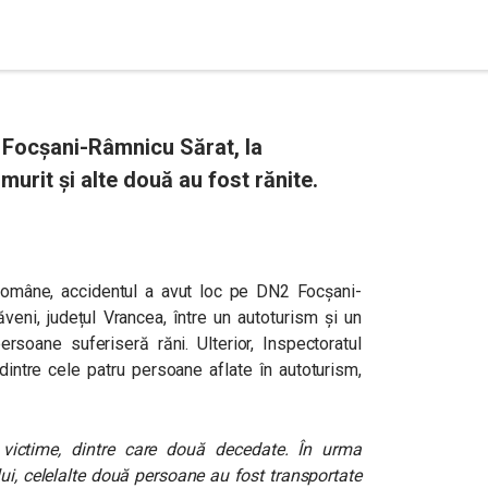
 Focșani-Râmnicu Sărat, la
rit şi alte două au fost rănite.
 Române, accidentul a avut loc pe
DN2 Focșani-
veni, județul Vrancea, între un autoturism și un
persoane suferiseră răni.
Ulterior, Inspectoratul
dintre cele patru persoane aflate în autoturism,
 victime, dintre care două decedate. În urma
ului, celelalte două persoane au fost transportate