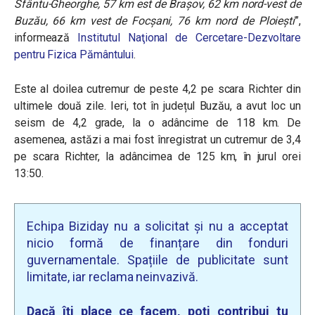
Sfântu-Gheorghe, 57 km est de Brașov, 62 km nord-vest de
Buzău, 66 km vest de Focșani, 76 km nord de Ploiești
”,
informează
Institutul Naţional de Cercetare-Dezvoltare
pentru Fizica Pământului
.
Este al doilea cutremur de peste 4,2 pe scara Richter din
ultimele două zile. Ieri, tot în județul Buzău, a avut loc un
seism de 4,2 grade, la o adâncime de 118 km. De
asemenea, astăzi a mai fost înregistrat un cutremur de 3,4
pe scara Richter, la adâncimea de 125 km, în jurul orei
13:50.
Echipa Biziday nu a solicitat și nu a acceptat
nicio formă de finanțare din fonduri
guvernamentale. Spațiile de publicitate sunt
limitate, iar reclama neinvazivă.
Dacă îți place ce facem, poți contribui tu