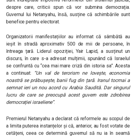
despre care, criticii spun că vor submina democrația.
Guvernul lui Netanyahu, însă, susține că schimbările sunt
benefice pentru electorat.
Organizatorii manifestațiilor au informat că sâmbătă au
ieșit în stradă aproximativ 500 de mii de persoane, în
întreaga țară. Liderul opoziției, Yair Lapid, a susținut un
discurs, în care s-a adresat mulțimii, spunând că Israelul
se confruntă cu “cea mai mare criză din istoria sa”.
Acesta
a continuat:
“Un val de terorism ne lovește, economia
noastră se prăbușește, banii fug din țară. Iranul tocmai a
semnat ieri un nou acord cu Arabia Saudită. Dar singurul
lucru de care se preocupă acest guvern este zdrobirea
democrației israeliene”
.
Premierul Netanyahu a declarat că reformele au scopul de
a limita puterea instanțelor și că, anterior, au fost votate de
cetățeni, ceea ce determină guvernul să nu ia în seamă