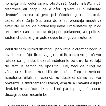
nemulțumirile celor care protestează. Conform BBC, însă,
reformele au scopul de a oferi guvernului o influență
decisivă asupra alegerii judecătorilor și de a limita
capacitatea Curții Supreme de a se pronunța împotriva
executivului sau de a anula legislația. Protestatarii spun că
reformele, care au trecut deja prin parlament, vor politiza
sistemul judiciar și ar putea duce la un guvern autoritar.
Valul de nemulțumiri din rândul populației a creat scindări la
nivelul societății. Rezerviștii, de pildă, au amenințat că vor
refuza să își îndeplinească îndatoririle pe care le au față
de stat, în semna de opoziția. Luni, zeci de piloți de
vânătoare, dintr-o escadrilă de elită a Forțelor Aeriene
israeliene, aflați în rezervă, au declarat că nu se vor
prezenta la antrenament. Ulterior, aceștia au revenit asupra
deciziei și au fost de acord să participe și să poarte
discuții cu comandanții lor.