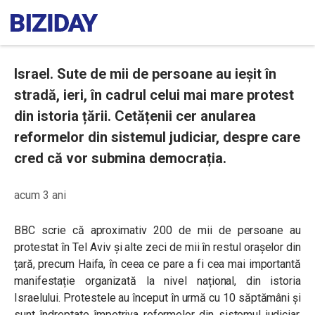
Israel. Sute de mii de persoane au ieșit în
stradă, ieri, în cadrul celui mai mare protest
din istoria țării. Cetățenii cer anularea
reformelor din sistemul judiciar, despre care
cred că vor submina democrația.
acum 3 ani
BBC scrie că aproximativ 200 de mii de persoane au
protestat în Tel Aviv și alte zeci de mii în restul orașelor din
țară, precum Haifa, în ceea ce pare a fi cea mai importantă
manifestație organizată la nivel național, din istoria
Israelului. Protestele au început în urmă cu 10 săptămâni și
sunt îndreptate împotriva reformelor din sistemul judiciar,