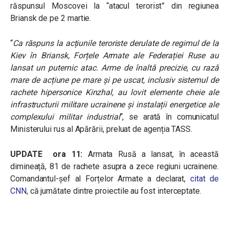
răspunsul Moscovei la “atacul terorist” din regiunea
Briansk de pe 2 martie.
“
Ca răspuns la acțiunile teroriste derulate de regimul de la
Kiev în Briansk, Forțele Armate ale Federației Ruse au
lansat un puternic atac. Arme de înaltă precizie, cu rază
mare de acțiune pe mare și pe uscat, inclusiv sistemul de
rachete hipersonice Kinzhal, au lovit elemente cheie ale
infrastructurii militare ucrainene și instalații energetice ale
complexului militar industrial
“, se arată în comunicatul
Ministerului rus al Apărării, preluat de agenția TASS.
UPDATE ora 11:
Armata Rusă a lansat, în această
dimineață, 81 de rachete asupra a zece regiuni ucrainene.
Comandantul-șef
al Forțelor Armate a declarat,
citat de
CNN
, că jumătate dintre proiectile au fost interceptate.