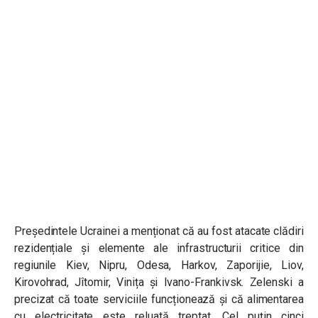
Președintele Ucrainei a menționat
că au fost atacate clădiri
rezidențiale și elemente ale infrastructurii critice din
regiunile Kiev, Nipru, Odesa, Harkov, Zaporijie, Liov,
Kirovohrad, Jîtomir, Vinița și Ivano-Frankivsk. Zelenski a
precizat că toate serviciile funcționează și că alimentarea
cu electricitate este reluată treptat. Cel puțin cinci