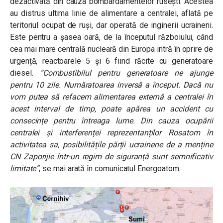
dezactivată din cauza bombardamentelor rusești. Acestea
au distrus ultima linie de alimentare a centralei, aflată pe
teritoriul ocupat de ruși, dar operată de inginerii ucraineni.
Este pentru a șasea oară, de la începutul războiului, când
cea mai mare centrală nucleară din Europa intră în oprire de
urgență, reactoarele 5 și 6 fiind răcite cu generatoare
diesel.
“Combustibilul pentru generatoare ne ajunge
pentru 10 zile. Număratoarea inversă a început. Dacă nu
vom putea să refacem alimentarea externă a centralei în
acest interval de timp, poate apărea un accident cu
consecințe pentru întreaga lume. Din cauza ocupării
centralei și interferenței reprezentanților Rosatom în
activitatea sa, posibilitățile părții ucrainene de a menține
CN Zaporijie într-un regim de siguranță sunt semnificativ
limitate”
, se mai arată în comunicatul Energoatom.