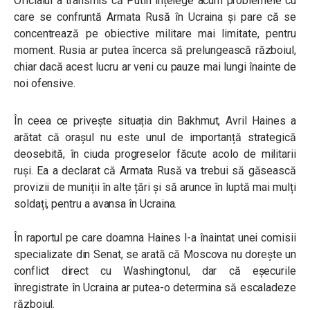
Oficialul a transmis că Putin înțelege acum problemele cu
care se confruntă Armata Rusă în Ucraina și pare că se
concentrează pe obiective militare mai limitate, pentru
moment. Rusia ar putea încerca să prelungească războiul,
chiar dacă acest lucru ar veni cu pauze mai lungi înainte de
noi ofensive.
În ceea ce privește situația din Bakhmut, Avril Haines a
arătat că orașul nu este unul de importanță strategică
deosebită, în ciuda progreselor făcute acolo de militarii
ruși. Ea a declarat că Armata Rusă va trebui să găsească
provizii de muniții în alte țări și să arunce în luptă mai mulți
soldați, pentru a avansa în Ucraina.
În raportul pe care doamna Haines l-a înaintat unei comisii
specializate din Senat, se arată că Moscova nu dorește un
conflict direct cu Washingtonul, dar că eșecurile
înregistrate în Ucraina ar putea-o determina să escaladeze
războiul.