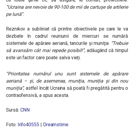
“Ucraina are nevoie de 90-100 de mii de cartușe de artilerie
pe lună”.
Reznikov a subliniat că printre obiectivele pe care le va
dezbate în cadrul reuniunii de miercuri se numără
sistemele de apărare aeriană, tancurile şi muniţia.
“Trebuie
să avansăm cât mai repede posibil!”
, adăugând că timpul
este un factor care poate salva vieți.
“Prioritatea numărul unu sunt sistemele de apărare
aeriană – și, de asemenea, muniția, muniția și din nou
muniția
“
, astfel încât Ucraina să poată fi pregătită pentru o
contraofensivă, a spus acesta.
Sursă:
CNN
Foto:
Info40555
|
Dreamstime