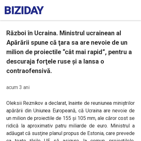
Război în Ucraina. Ministrul ucrainean al
Apărării spune că ţara sa are nevoie de un
milion de proiectile “cât mai rapid”, pentru a
descuraja forţele ruse şi a lansa o
contraofensivă.
acum 3 ani
Oleksii Reznikov a declarat, înainte de reuniunea miniştrilor
apărării din Uniunea Europeană, că Ucraina are nevoie de
un milion de proiectile de 155 şi 105 mm, ale căror cost se
ridică la aproximativ patru miliarde de euro. Ministrul a
adăugat că susţine planul propus de Estonia, care prevede
ca toate ţările UE să asigure, la comun, proiectilele.