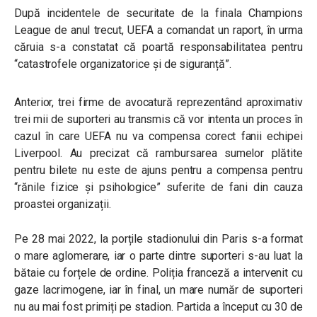
După incidentele de securitate de la finala Champions
League de anul trecut, UEFA a comandat un raport, în urma
căruia s-a constatat că poartă responsabilitatea pentru
“catastrofele organizatorice și de siguranță”.
Anterior, trei firme de avocatură reprezentând aproximativ
trei mii de suporteri au transmis că vor intenta un proces în
cazul în care UEFA nu va compensa corect fanii echipei
Liverpool. Au precizat că rambursarea sumelor plătite
pentru bilete nu este de ajuns pentru a compensa pentru
“rănile fizice și psihologice” suferite de fani din cauza
proastei organizații.
Pe 28 mai 2022, la porțile stadionului din Paris s-a format
o mare aglomerare, iar o parte dintre suporteri s-au luat la
bătaie cu forțele de ordine. Poliția franceză a intervenit cu
gaze lacrimogene, iar în final, un mare număr de suporteri
nu au mai fost primiți pe stadion. Partida a început cu 30 de