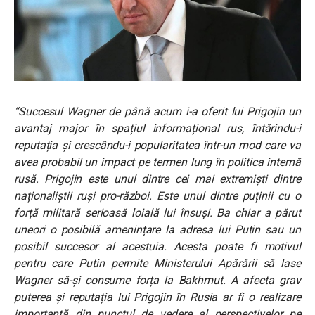
“Succesul Wagner de până acum i-a oferit lui Prigojin un
avantaj major în spațiul informațional rus, întărindu-i
reputația și crescându-i popularitatea într-un mod care va
avea probabil un impact pe termen lung în politica internă
rusă. Prigojin este unul dintre cei mai extremiști dintre
naționaliștii ruși pro-război. Este unul dintre puținii cu o
forță militară serioasă loială lui însuși. Ba chiar a părut
uneori o posibilă amenințare la adresa lui Putin sau un
posibil succesor al acestuia. Acesta poate fi motivul
pentru care Putin permite Ministerului Apărării să lase
Wagner să-și consume forța la Bakhmut. A afecta grav
puterea și reputația lui Prigojin în Rusia ar fi o realizare
importantă din punctul de vedere al perspectivelor pe