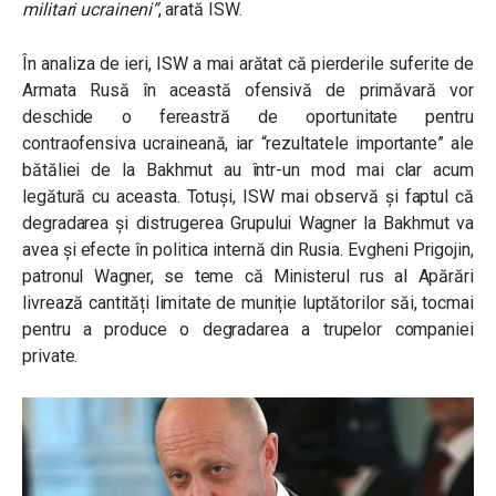
militari ucraineni”
, arată ISW.
În analiza de ieri, ISW a mai arătat că pierderile suferite de
Armata Rusă în această ofensivă de primăvară vor
deschide o fereastră de oportunitate pentru
contraofensiva ucraineană, iar “rezultatele importante” ale
bătăliei de la Bakhmut au într-un mod mai clar acum
legătură cu aceasta. Totuși, ISW mai observă și faptul că
degradarea și distrugerea Grupului Wagner la Bakhmut va
avea și efecte în politica internă din Rusia. Evgheni Prigojin,
patronul Wagner, se teme că Ministerul rus al Apărări
livrează cantități limitate de muniție luptătorilor săi, tocmai
pentru a produce o degradarea a trupelor companiei
private.