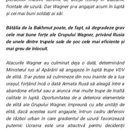
frontale de uzură. Dar Wagner și-a angajat acum în luptă
și cei mai buni soldați ai săi.
Bătălia de la Bakhmut poate, de fapt, să degradeze grav
cele mai bune forțe ale Grupului Wagner, privând Rusia
de unele dintre trupele sale de șoc cele mai eficiente și
mai greu de înlocuit.
Atacurile Wagner au culminat deja o dată, determinând
Ministerul rus al Apărării să angajeze în luptă trupe VDV
de elită. S-ar putea să culmineze din nou înainte de a lua
orașul, forțând încă o dată Armata Rusă să aleagă între a
abandona efortul sau a arunca mai multe trupe de înaltă
calitate în luptă. Oportunitatea de a deteriora elementele
de elită ale Grupului Wagner, împreună cu alte unități de
elită, dacă acestea sunt angajate, într-un cadru defensiv
de război urban în care gradientul de uzură favorizează
puternic Ucraina este una atractivă pentru decidenții