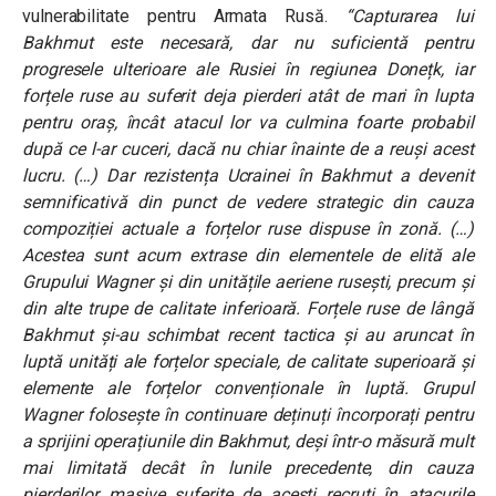
vulnerabilitate pentru Armata Rusă.
“Capturarea lui
Bakhmut este necesară, dar nu suficientă pentru
progresele ulterioare ale Rusiei în regiunea Donețk, iar
forțele ruse au suferit deja pierderi atât de mari în lupta
pentru oraș, încât atacul lor va culmina foarte probabil
după ce l-ar cuceri, dacă nu chiar înainte de a reuși acest
lucru. (…) Dar rezistența Ucrainei în Bakhmut a devenit
semnificativă din punct de vedere strategic din cauza
compoziției actuale a forțelor ruse dispuse în zonă. (…)
Acestea sunt acum extrase din elementele de elită ale
Grupului Wagner și din unitățile aeriene rusești, precum și
din alte trupe de calitate inferioară. Forțele ruse de lângă
Bakhmut și-au schimbat recent tactica și au aruncat în
luptă unități ale forțelor speciale, de calitate superioară și
elemente ale forțelor convenționale în luptă. Grupul
Wagner folosește în continuare deținuți încorporați pentru
a sprijini operațiunile din Bakhmut, deși într-o măsură mult
mai limitată decât în lunile precedente, din cauza
pierderilor masive suferite de acești recruți în atacurile