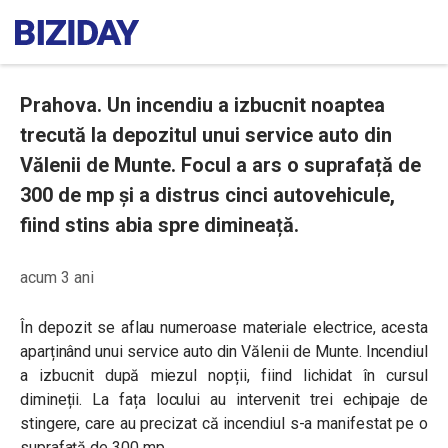
Prahova. Un incendiu a izbucnit noaptea
trecută la depozitul unui service auto din
Vălenii de Munte. Focul a ars o suprafață de
300 de mp și a distrus cinci autovehicule,
fiind stins abia spre dimineață.
acum 3 ani
În depozit se aflau numeroase materiale electrice, acesta
aparținând unui service auto din Vălenii de Munte. Incendiul
a izbucnit după miezul nopții, fiind lichidat în cursul
dimineții.
La fața locului au intervenit trei echipaje de
stingere, care au precizat că incendiul s-a manifestat pe o
suprafață de 300 mp.