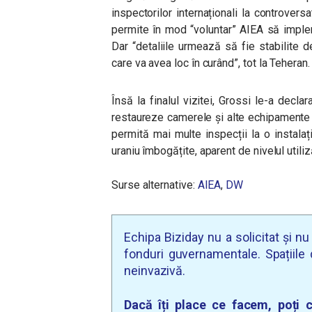
inspectorilor internaționali la controvers
permite în mod “voluntar” AIEA să implem
Dar “detaliile urmează să fie stabilite de
care va avea loc în curând”, tot la Teheran.
Însă la finalul vizitei, Grossi le-a decla
restaureze camerele și alte echipamente d
permită mai multe inspecții la o instalaț
uraniu îmbogățite, aparent de nivelul utiliz
Surse alternative:
AIEA
,
DW
Echipa Biziday nu a solicitat și n
fonduri guvernamentale. Spațiile d
neinvazivă.
Dacă îți place ce facem, poți c