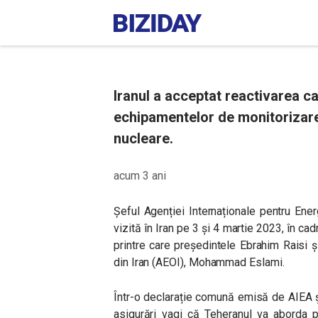
Iranul a acceptat reactivarea c
echipamentelor de monitorizare l
nucleare.
acum 3 ani
Șeful Agenției Internaționale pentru Ene
vizită în Iran pe 3 și 4 martie 2023, în cadr
printre care președintele Ebrahim Raisi ș
din Iran (AEOI), Mohammad Eslami.
Într-o declarație comună emisă de AIEA ș
asigurări vagi că Teheranul va aborda 