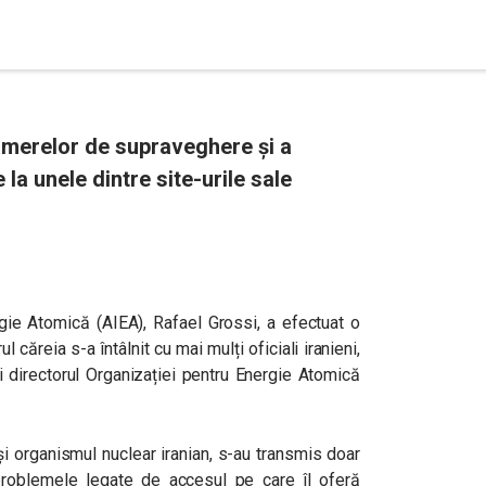
amerelor de supraveghere și a
a unele dintre site-urile sale
rgie Atomică (AIEA), Rafael Grossi, a efectuat o
ul căreia s-a întâlnit cu mai mulți oficiali iranieni,
i directorul Organizației pentru Energie Atomică
i organismul nuclear iranian, s-au transmis doar
problemele legate de accesul pe care îl oferă