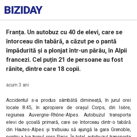
Franța. Un autobuz cu 40 de elevi, care se
întorceau din tabără, a căzut pe o pantă
împădurită și a plonjat într-un pârâu, în Alpii
francezi. Cel puțin 21 de persoane au fost
rănite, dintre care 18 copii.
acum 3 ani
Accidentul s-a produs sâmbătă dimineață, în jurul orei
locale 8:45, în apropiere de orașul Corps, din Isère,
regiunea Auvergne-Rhône-Alpes. Autobuzul transporta
elevi de școală primară, care se întorceau dintr-o tabără
din Hautes-Alpes și trebuiau să ajungă la gara Grenoble,
pentru a lua trenul spre Paris. În total, autobuzul transporta