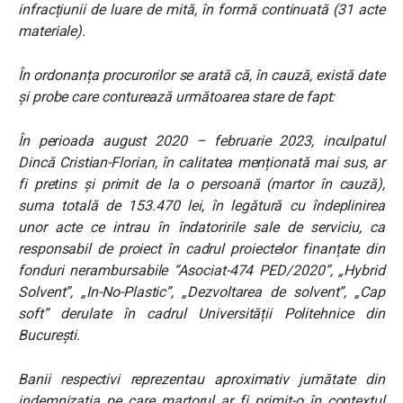
infracțiunii de luare de mită, în formă continuată (31 acte
materiale).
În ordonanța procurorilor se arată că, în cauză, există date
și probe care conturează următoarea stare de fapt:
În perioada august 2020 – februarie 2023, inculpatul
Dincă Cristian-Florian, în calitatea menționată mai sus, ar
fi pretins și primit de la o persoană (martor în cauză),
suma totală de 153.470 lei, în legătură cu îndeplinirea
unor acte ce intrau în îndatoririle sale de serviciu, ca
responsabil de proiect în cadrul proiectelor finanțate din
fonduri nerambursabile “Asociat-474 PED/2020”, „Hybrid
Solvent”, „In-No-Plastic”, „Dezvoltarea de solvent”, „Cap
soft” derulate în cadrul Universității Politehnice din
București.
Banii respectivi reprezentau aproximativ jumătate din
indemnizația pe care martorul ar fi primit-o în contextul