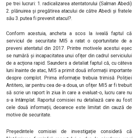
pe trei lucruri: 1. radicalizarea atentatorului (Salman Abedi)
2. plănuirea și pregătirea atacului de către Abedi și fratele
său 3. putea fi prevenit atacul?.
Conform acestuia, ancheta
a scos la iveală faptul că
serviciul de securitate MI5 a ratat o oportunitate de a
preveni atentatul din 2017. Printre motivele acestui eșec
se numără și incapacitatea unui ofițer din cadrul serviciului
de a acționa rapid.
Saunders a detaliat faptul că, cu câteva
luni înainte de atac, MI5 a primit două informații importante
despre complot. Prima informație trebuia trimisă Poliției
Antitero, iar pentru cea de-a doua, un ofițer MI5 ar fi trebuit
să scrie un raport în ziua în care a evaluat-o, lucru care nu
s-a întâmplat. Raportul comisiei nu detaliază care au fost
cele două informații, deoarece este limitat din cauză de
motive de securitate.
Președintele comisiei de investigație consideră că