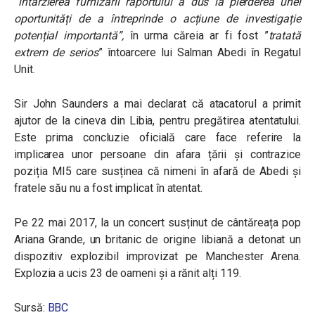
”
întârzierea furnizării raportului a dus la pierderea unei
oportunități de a întreprinde o acțiune de investigație
potențial importantă”,
în urma căreia ar fi fost ”
tratată
extrem de serios
” întoarcere lui Salman Abedi în Regatul
Unit.
Sir John Saunders a mai declarat că atacatorul a primit
ajutor de la cineva din Libia, pentru pregătirea atentatului.
Este prima concluzie oficială care face referire la
implicarea unor persoane din afara țării și contrazice
poziția MI5 care susținea că nimeni în afară de Abedi și
fratele său nu a fost implicat în atentat.
Pe 22 mai 2017, la un concert susținut de cântăreața pop
Ariana Grande, un britanic de origine libiană a detonat un
dispozitiv explozibil improvizat pe Manchester Arena.
Explozia a ucis 23 de oameni și a rănit alți 119.
Sursă:
BBC