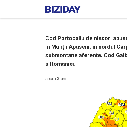
Cod Portocaliu de ninsori abund
în Munții Apuseni, în nordul Carp
submontane aferente. Cod Galb
a României.
acum 3 ani