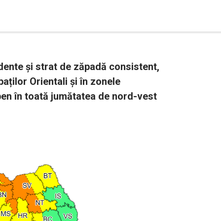
ente și strat de zăpadă consistent,
aților Orientali și în zonele
en în toată jumătatea de nord-vest