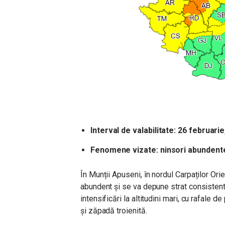
Interval de valabilitate: 26 februari
Fenomene vizate: ninsori abundente
În Munții Apuseni, în nordul Carpaților Or
abundent și se va depune strat consistent
intensificări la altitudini mari, cu rafale d
și zăpadă troienită.