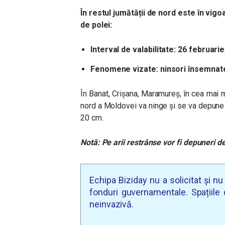
În restul jumătății de nord este în vig
de polei:
Interval de valabilitate: 26 februari
Fenomene vizate: ninsori însemnate 
În Banat, Crișana, Maramureș, în cea mai m
nord a Moldovei va ninge și se va depune 
20 cm.
Notă: Pe arii restrânse vor fi depuneri de
Echipa Biziday nu a solicitat și n
fonduri guvernamentale. Spațiile d
neinvazivă.