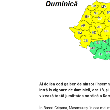
Al doilea cod galben de nin
sori însemna
intră în vigoare de duminică, ora 18, și 
vizează toată jumătatea nordică a Rom
În Banat, Crișana, Maramureș, în cea mai m