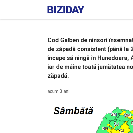
Cod Galben de ninsori însemnate
de zăpadă consistent (până la 2
începe să ningă în Hunedoara, A
iar de mâine toată jumătatea no
zăpadă.
acum 3 ani