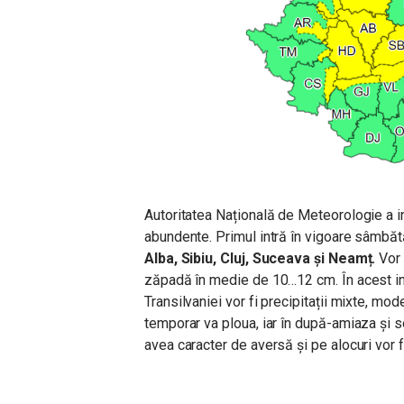
Autoritatea Națională de Meteorologie a in
abundente. Primul intră în vigoare sâmbătă
Alba, Sibiu, Cluj, Suceava și Neamț.
V
or
zăpadă în medie de 10…12 cm. În acest in
Transilvaniei vor fi precipitații mixte, mod
temporar va ploua, iar în după-amiaza și se
avea caracter de aversă și pe alocuri vor f