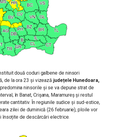
stituit două coduri galbene de ninsori
, de la ora 23 și vizează
județele Hunedoara,
 predomina ninsorile și se va depune strat de
terval,
în Banat, Crișana, Maramureș și restul
erate cantitativ.
În regiunile sudice și sud-estice,
ara zilei de duminică (26 februarie), ploile vor
i însoțite de descărcări electrice.