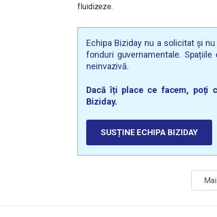
fluidizeze.
Echipa Biziday nu a solicitat și n
fonduri guvernamentale. Spațiile d
neinvazivă.
Dacă îți place ce facem, poți c
Biziday.
SUSȚINE ECHIPA BIZIDAY
Mai 