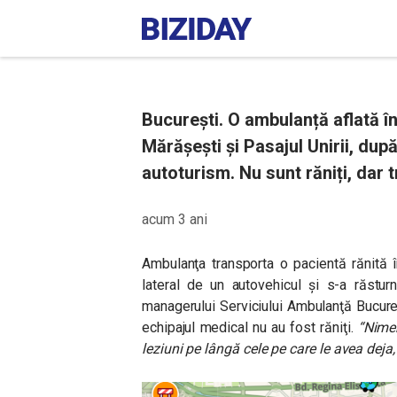
Bucureşti. O ambulanță aflată în
Mărășești și Pasajul Unirii, după
autoturism. Nu sunt răniți, dar t
acum 3 ani
Ambulanţa transporta o pacientă rănită înt
lateral de un autovehicul și s-a răsturn
managerului Serviciului Ambulanţă Bucureşt
echipajul medical nu au fost răniţi.
“Nimen
leziuni pe lângă cele pe care le avea dej