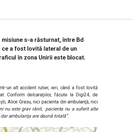
 misiune s-a răsturnat, între Bd
 ce a fost lovită lateral de un
raficul în zona Unirii este blocat.
r-un alt accdent rutier, ieri, când a fost lovită
at. Conform delcaraţiilor, făcute la Digi24, de
i, Alice Grasu, nici pacienta din ambulanţă, nici
i nu este grav rănit, pacienta nu a suferit alte
a, dar ambulanţa are daună totală”.