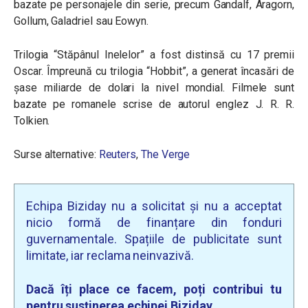
bazate pe personajele din serie, precum Gandalf, Aragorn,
Gollum, Galadriel sau Eowyn.
Trilogia “Stăpânul Inelelor” a fost distinsă cu 17 premii
Oscar. Împreună cu trilogia “Hobbit”, a generat încasări de
șase miliarde de dolari la nivel mondial. Filmele sunt
bazate pe romanele scrise de autorul englez J. R. R.
Tolkien.
Surse alternative:
Reuters
,
The Verge
Echipa Biziday nu a solicitat și nu a acceptat
nicio formă de finanțare din fonduri
guvernamentale. Spațiile de publicitate sunt
limitate, iar reclama neinvazivă.
Dacă îți place ce facem, poți contribui tu
pentru susținerea echipei Biziday.