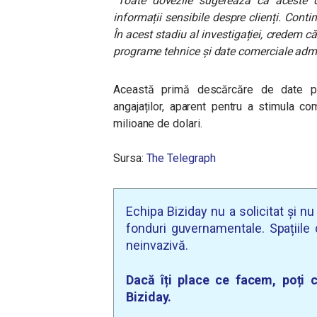
“Toate dovezile sugerează că aceste d
informații sensibile despre clienți. Con
În acest stadiu al investigației, credem c
programe tehnice și date comerciale admi
Această primă descărcăre de date p
angajaților, aparent pentru a stimula 
milioane de dolari.
Sursa:
The Telegraph
Echipa Biziday nu a solicitat și n
fonduri guvernamentale. Spațiile d
neinvazivă.
Dacă îți place ce facem, poți c
Biziday.