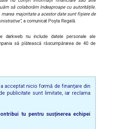
ate nu conțin informații financiare sau alte
tinuăm să colaborăm îndeaproape cu autoritățile.
ă marea majoritate a acestor date sunt fișiere de
nistrative”
,
a comunicat Poșta Regală.
e darkweb nu include datele personale ale
compania să plătească răscumpărarea de 40 de
u a acceptat nicio formă de finanțare din
e publicitate sunt limitate, iar reclama
ontribui tu pentru susținerea echipei