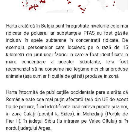
Harta arată că în Belgia sunt înregistrate nivelurile cele mai
ridicate de poluare, iar substanțele PFAS au fost găsite
inclusiv în apele subterane în concentrații ridicate. De
exemplu, persoanelor care locuiesc pe o rază de 15
kilometri din jurul unei fabrici în care a fost identificată o
mare concentrare a acestor substanțe, le-a fost
recomandat să nu consume nici legume nici chiar produse
animale (așa cum ar fi ouăle de găină) produse în zonă.
Harta întocmită de publicațiile occidentale pare a arăta că
România este cea mai puțin afectată țară din UE de acest
tip de poluare, fiind identificate însă câteva puncte și la noi,
în zona Galați (posibil la Sidex), în Mehedinți (Porțile de
Fier II), în județul Sibiu (la intrarea pe Valea Oltului) și în
nordul județului Argeș.