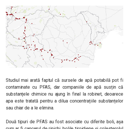
Studiul mai arată faptul că sursele de apă potabilă pot fi
contaminate cu PFAS, dar companiile de apă susțin că
substanțele chimice nu ajung în final la robinet, deoarece
apa este tratată pentru a dilua concentrațiile substanțelor
sau chiar de a le elimina.
Două tipuri de PFAS au fost asociate cu diferite boli, așa
cum ar fi cancerul de rinichi, bolile tiroidiene și colesterolul