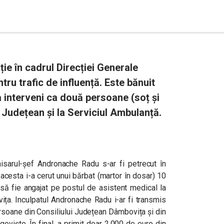
ie în cadrul Direcției Generale
tru trafic de influență. Este bănuit
a interveni ca două persoane (soț și
ul Județean și la Serviciul Ambulanță.
sarul-șef Andronache Radu s-ar fi petrecut în
 acesta i-a cerut unui bărbat (martor în dosar) 10
 să fie angajat pe postul de asistent medical la
ța. Inculpatul Andronache Radu i-ar fi transmis
ersoane din Consiliului Județean Dâmbovița și din
oviște. În final, a primit doar 2.000 de euro din