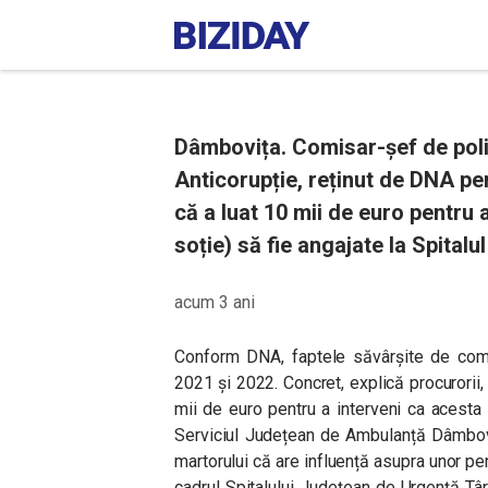
Dâmbovița. Comisar-șef de poliț
Anticorupție, reținut de DNA pen
că a luat 10 mii de euro pentru 
soție) să fie angajate la Spital
acum 3 ani
Conform DNA, faptele săvârșite de comi
2021 și 2022. Concret, explică procurorii,
mii de euro pentru a interveni ca acesta
Serviciul Județean de Ambulanță Dâmbovi
martorului că are influență asupra unor p
cadrul Spitalului Județean de Urgență Târg