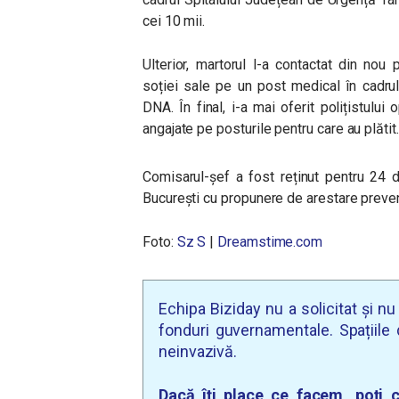
cei 10 mii.
Ulterior, martorul l-a contactat din no
soției sale pe un post medical în cadrul
DNA. În final, i-a mai oferit polițistului
angajate pe posturile pentru care au plătit
Comisarul-șef a fost reținut pentru 24 
București cu propunere de arestare preven
Foto:
Sz S
|
Dreamstime.com
Echipa Biziday nu a solicitat și n
fonduri guvernamentale. Spațiile d
neinvazivă.
Dacă îți place ce facem, poți c