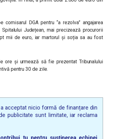
u pe comisarul DGA pentru “a rezolva” angajarea
 Spitalului Județean, mai precizează procurorii
 opt mii de euro, iar martorul și soția sa au fost
.
de ore și
urmează să fie prezentat Tribunalului
tivă pentru 30 de zile.
u a acceptat nicio formă de finanțare din
e publicitate sunt limitate, iar reclama
ontribui tu pentru susținerea echipei