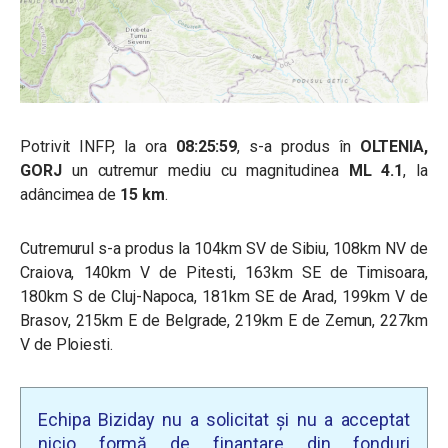
Potrivit INFP, la ora
08:25:59
, s-a produs în
OLTENIA,
GORJ
un cutremur mediu cu magnitudinea
ML 4.1
, la
adâncimea de
15 km
.
Cutremurul s-a produs la 104km SV de Sibiu, 108km NV de
Craiova, 140km V de Pitesti, 163km SE de Timisoara,
180km S de Cluj-Napoca, 181km SE de Arad, 199km V de
Brasov, 215km E de Belgrade, 219km E de Zemun, 227km
V de Ploiesti.
Echipa Biziday nu a solicitat și nu a acceptat
nicio formă de finanțare din fonduri