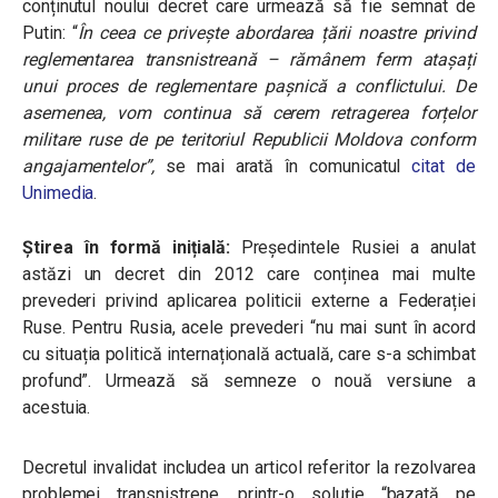
conținutul noului decret care urmează să fie semnat de
Putin: “
În ceea ce privește abordarea țării noastre privind
reglementarea transnistreană – rămânem ferm atașați
unui proces de reglementare pașnică a conflictului. De
asemenea, vom continua să cerem retragerea forțelor
militare ruse de pe teritoriul Republicii Moldova conform
angajamentelor”,
se mai arată în comunicatul
citat de
Unimedia
.
Știrea în formă inițială:
Președintele Rusiei a anulat
astăzi un decret din 2012 care conținea mai multe
prevederi privind aplicarea politicii externe a Federației
Ruse. Pentru Rusia, acele prevederi “nu mai sunt în acord
cu situația politică internațională actuală, care s-a schimbat
profund”. Urmează să semneze o nouă versiune a
acestuia.
Decretul invalidat includea un articol referitor la rezolvarea
problemei transnistrene, printr-o soluție
“bazată pe