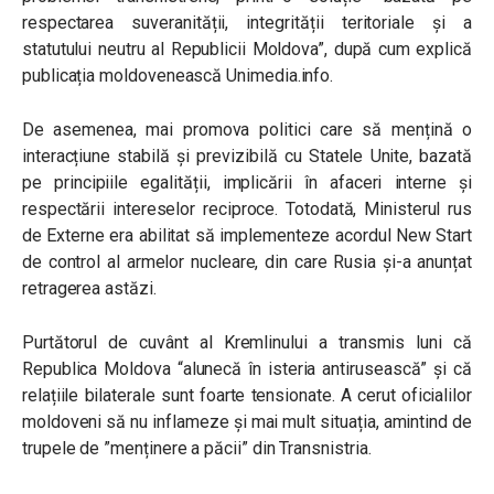
respectarea suveranității, integrității teritoriale și a
statutului neutru al Republicii Moldova”,
după cum explică
publicația moldovenească Unimedia.info.
De asemenea, mai promova politici care să mențină o
interacțiune stabilă și previzibilă cu Statele Unite, bazată
pe principiile egalității, implicării în afaceri interne și
respectării intereselor reciproce. Totodată, Ministerul rus
de Externe era abilitat să implementeze acordul New Start
de control al armelor nucleare, din care Rusia și-a anunțat
retragerea astăzi.
Purtătorul de cuvânt al Kremlinului a transmis luni că
Republica Moldova “alunecă în isteria antirusească” și că
relațiile bilaterale sunt foarte tensionate. A cerut oficialilor
moldoveni să nu inflameze și mai mult situația, amintind de
trupele de ”menținere a păcii” din Transnistria.