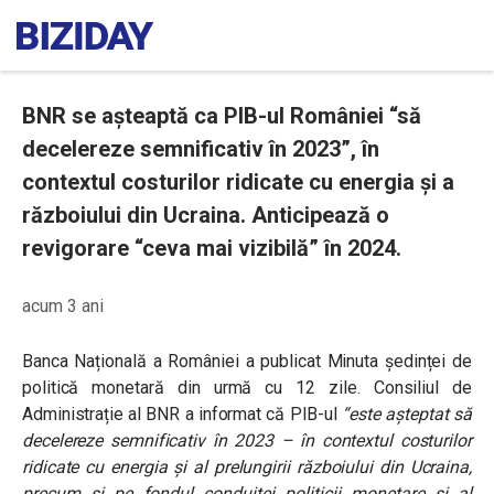
BNR se așteaptă ca PIB-ul României “să
decelereze semnificativ în 2023”, în
contextul costurilor ridicate cu energia și a
războiului din Ucraina. Anticipează o
revigorare “ceva mai vizibilă” în 2024.
acum 3 ani
Banca Națională a României a publicat Minuta ședinței de
politică monetară din urmă cu 12 zile. Consiliul de
Administrație al BNR a informat că PIB-ul
“este așteptat să
decelereze semnificativ în 2023 – în contextul costurilor
ridicate cu energia și al prelungirii războiului din Ucraina,
precum și pe fondul conduitei politicii monetare și al