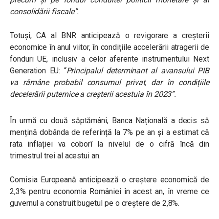
consolidării fiscale”.
Totuși, CA al BNR anticipează o revigorare a creșterii
economice în anul viitor, în condițiile accelerării atragerii de
fonduri UE, inclusiv a celor aferente instrumentului Next
Generation EU:
“
Principalul determinant al avansului PIB
va rămâne probabil consumul privat, dar în condițiile
decelerării puternice a creșterii acestuia în 2023”.
În urmă cu două săptămâni, Banca Națională a decis să
mențină dobânda de referință la 7% pe an și a estimat că
rata inflației va coborî la nivelul de o cifră încă din
trimestrul trei al acestui an.
Comisia Europeană anticipează o creștere economică de
2,3% pentru economia României în acest an, în vreme ce
guvernul a construit bugetul pe o creștere de 2,8%.