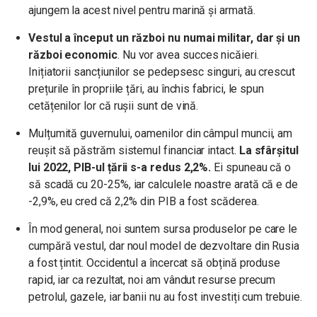
ajungem la acest nivel pentru marină și armată.
Vestul a început un război nu numai militar, dar și un
război economic
. Nu vor avea succes nicăieri.
Inițiatorii sancțiunilor se pedepsesc singuri, au crescut
prețurile în propriile țări, au închis fabrici, le spun
cetățenilor lor că rușii sunt de vină.
Mulțumită guvernului, oamenilor din câmpul muncii, am
reușit să păstrăm sistemul financiar intact.
La sfârșitul
lui 2022, PIB-ul țării s-a redus 2,2%.
Ei spuneau că o
să scadă cu 20-25%, iar calculele noastre arată că e de
-2,9%, eu cred că 2,2% din PIB a fost scăderea.
În mod general, noi suntem sursa produselor pe care le
cumpără vestul, dar noul model de dezvoltare din Rusia
a fost țintit. Occidentul a încercat să obțină produse
rapid, iar ca rezultat, noi am vândut resurse precum
petrolul, gazele, iar banii nu au fost investiți cum trebuie.