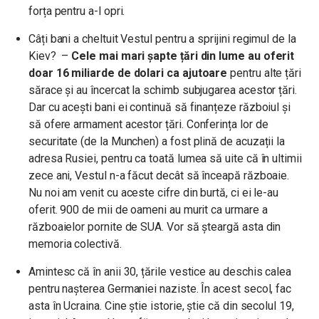
forța pentru a-l opri.
Câți bani a cheltuit Vestul pentru a sprijini regimul de la
Kiev? –
Cele mai mari șapte țări din lume au oferit
doar 16 miliarde de dolari ca ajutoare
pentru alte țări
sărace și au încercat la schimb subjugarea acestor țări.
Dar cu acești bani ei continuă să finanțeze războiul și
să ofere armament acestor țări. Conferința lor de
securitate (de la Munchen) a fost plină de acuzații la
adresa Rusiei, pentru ca toată lumea să uite că în ultimii
zece ani, Vestul n-a făcut decât să înceapă războaie.
Nu noi am venit cu aceste cifre din burtă, ci ei le-au
oferit. 900 de mii de oameni au murit ca urmare a
războaielor pornite de SUA. Vor să șteargă asta din
memoria colectivă.
Amintesc că în anii 30, țările vestice au deschis calea
pentru nașterea Germaniei naziste. În acest secol, fac
asta în Ucraina. Cine știe istorie, știe că din secolul 19,