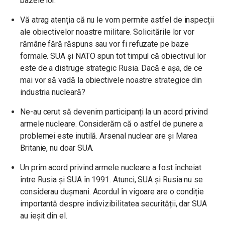
bazele lor.
Vă atrag atenția că nu le vom permite astfel de inspecții
ale obiectivelor noastre militare. Solicitările lor vor
rămâne fără răspuns sau vor fi refuzate pe baze
formale. SUA și NATO spun tot timpul că obiectivul lor
este de a distruge strategic Rusia. Dacă e așa, de ce
mai vor să vadă la obiectivele noastre strategice din
industria nucleară?
Ne-au cerut să devenim participanți la un acord privind
armele nucleare. Considerăm că o astfel de punere a
problemei este inutilă. Arsenal nuclear are și Marea
Britanie, nu doar SUA.
Un prim acord privind armele nucleare a fost încheiat
între Rusia și SUA în 1991. Atunci, SUA și Rusia nu se
considerau dușmani. Acordul în vigoare are o condiție
importantă despre indivizibilitatea securității, dar SUA
au ieșit din el.