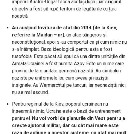
imperiul Austro-Ungar făcea același lucru, iar singurul
obiectiv a fost să rupă teritorii de legăturile cu țara
noastră.
Au susținut lovitura de stat din 2014 (de la Kiev,
referire la Maidan – nr)
, un atac sângeros și
neconstituțional, apoi s-au comportat ca și cum nimic nu
s-a întâmplat. Baza ideologică pentru asta a fost
rusofobia. Este păcat să spui că una dintre unitățile din
Armata Ucrainei a fost numită Azov. Este un nume care
provine de la o unitate germană nazistă. Au simboluri
naziste pe uniformele lor, cum aveau și naziștii
insignele. Au Wermarchtul pe tancuri, iar neonaziștii nici
nu se mai ascund.
Pentru regimul de la Kiev, poporul ucrainean nu
înseamnă nimic. Ucraina este o bază de antrenament
pentru ei.
Nu voi vorbi de planurile din Vest pentru a
crește ajutorul militar, dar cu cât mai mare este
raza de acțiune a acestor sisteme, cu atât mai mult