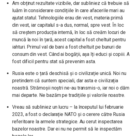
Am obținut rezultate vizibile, dar subliniez că trebuie să
luăm în considerare condițiile în care afacerile mari au
ajutat statul. Tehnologiile erau din vest, materia primă
din vest, iar capitalul s-a dus, normal, spre vest. În loc
să creștem producția internă, în loc să creăm locuri de
muncă la noi în țară, acest capital a fost cheltuit pentru
iahturi. Primul val de bani a fost cheltuit pe bunuri de
consum din vest. Când ai bogății, așa îți educi și copiii. A
fost dificil pentru stat să prevenim asta.
Rusia este o țară deschisă și o civilizație unică. Noi nu
pretindem că suntem speciali, dar asta e civilizația
noastră. Strămoșii noștri ne-au transmis-o, iar noi o dăm
mai departe. Ne bazăm pe tradițiile și valorile noastre.
Vreau să subliniez un lucru – la începutul lui februarie
2023, a fost o declarație NATO și o cerere către Rusia
referitoare la armele strategice. Au cerut inspectarea
bazelor noastre. Dar ei nu ne permit să le inspectăm