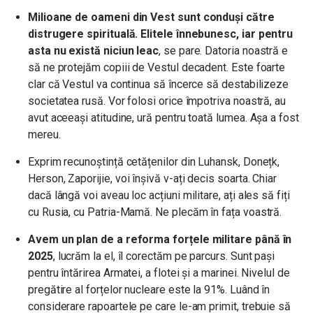
Milioane de oameni din Vest sunt conduși către
distrugere spirituală. Elitele înnebunesc, iar pentru
asta nu există niciun leac
, se pare. Datoria noastră e
să ne protejăm copiii de Vestul decadent. Este foarte
clar că Vestul va continua să încerce să destabilizeze
societatea rusă. Vor folosi orice împotriva noastră, au
avut aceeași atitudine, ură pentru toată lumea. Așa a fost
mereu.
Exprim recunoștință cetățenilor din Luhansk, Donețk,
Herson,
Zaporijie, voi înșivă v-ați decis soarta.
Chiar
dacă lângă voi aveau loc acțiuni militare, ați ales să fiți
cu Rusia, cu Patria-Mamă. Ne plecăm în fața voastră.
Avem un plan de a reforma forțele militare până în
2025
, lucrăm la el, îl corectăm pe parcurs. Sunt pași
pentru întărirea Armatei, a flotei și a marinei. Nivelul de
pregătire al forțelor nucleare este la 91%. Luând în
considerare rapoartele pe care le-am primit, trebuie să