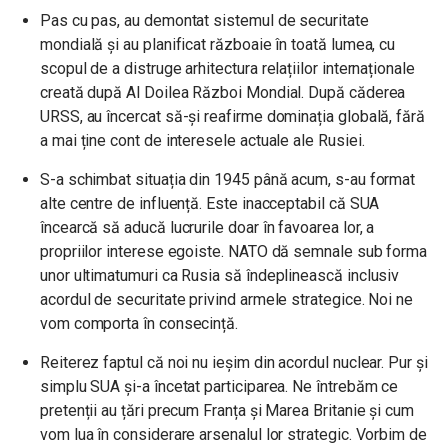
Pas cu pas, au demontat sistemul de securitate
mondială și au planificat războaie în toată lumea, cu
scopul de a distruge arhitectura relațiilor internaționale
creată după Al Doilea Război Mondial. După căderea
URSS, au încercat să-și reafirme dominația globală, fără
a mai ține cont de interesele actuale ale Rusiei.
S-a schimbat situația din 1945 până acum, s-au format
alte centre de influență. Este inacceptabil că SUA
încearcă să aducă lucrurile doar în favoarea lor, a
propriilor interese egoiste. NATO dă semnale sub forma
unor ultimatumuri ca Rusia să îndeplinească inclusiv
acordul de securitate privind armele strategice. Noi ne
vom comporta în consecință.
Reiterez faptul că noi nu ieșim din acordul nuclear. Pur și
simplu SUA și-a încetat participarea. Ne întrebăm ce
pretenții au țări precum Franța și Marea Britanie și cum
vom lua în considerare arsenalul lor strategic. Vorbim de