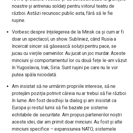
noastre și antrenau soldați pentru viitorul teatru de
război. Astăzi recunosc public asta, fără să le fie
rușine.
Vorbesc despre înțelegerea de la Minsk ca și cum ar fi
doar un spectacol, un show. Subliniez, când Rusia a
încercat sincer să găsească soluții pentru pace, se
jucau cu viețile oamenilor. Au jucat un joc murdar. Aceste
minciuni și comportamentul lor cu două fețe le-am văzut
în Yugoslavia, Irak, Siria. Sunt rușini pe care nu le vor
putea spăla niciodată.
Am insistat să ne urmărim propriile interese, să ne
protejăm poziția potrivit căreia nu ar trebui să fie război
în lume. Am fost deschiși la dialog și am insistat ca
Europa și restul lumii să fie bazate pe sisteme
echitabile de securitate. Am propus partenerilor noștri
aceste idei, dar am primit doar minciuni. Au fost și alte
minciuni specifice – expansiunea NATO, sistemele