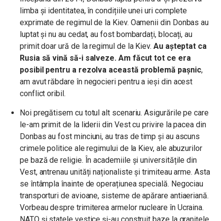
limba și identitatea, în condițiile unei uri complete
exprimate de regimul de la Kiev. Oamenii din Donbas au
luptat și nu au cedat, au fost bombardați, blocați, au
primit doar ură de la regimul de la Kiev.
Au așteptat ca
Rusia să vină să-i salveze. Am făcut tot ce era
posibil pentru a rezolva această problemă pașnic
,
am avut răbdare în negocieri pentru a ieși din acest
conflict oribil.
Noi pregătisem cu totul alt scenariu. Asigurările pe care
le-am primit de la liderii din Vest cu privire la pacea din
Donbas au fost minciuni, au tras de timp și au ascuns
crimele politice ale regimului de la Kiev, ale abuzurilor
pe bază de religie. În academiile și universitățile din
Vest, antrenau unități naționaliste și trimiteau arme. Asta
se întâmpla înainte de operațiunea specială. Negociau
transporturi de avioane, sisteme de apărare antiaeriană.
Vorbeau despre trimiterea
armelor nucleare în Ucraina.
NATO și statele vestice și-au construit baze la granițele