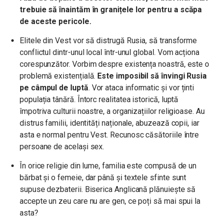
trebuie să înaintăm în granițele lor pentru a scăpa
de aceste pericole.
Elitele din Vest vor să distrugă Rusia, să transforme
conflictul dintr-unul local într-unul global. Vom acționa
corespunzător. Vorbim despre existența noastră, este o
problemă existențială.
Este imposibil să învingi Rusia
pe câmpul de luptă
. Vor ataca informatic și vor ținti
populația tânără. Întorc realitatea istorică, luptă
împotriva culturii noastre, a organizațiilor religioase. Au
distrus familii, identități naționale, abuzează copii, iar
asta e normal pentru Vest. Recunosc căsătoriile între
persoane de același sex.
În orice religie din lume, familia este compusă de un
bărbat și o femeie, dar până și textele sfinte sunt
supuse dezbaterii. Biserica Anglicană plănuiește să
accepte un zeu care nu are gen, ce poți să mai spui la
asta?