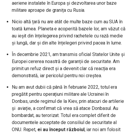
aeriene instalate în Europa și dezvoltarea unor baze
militare aproape de granița cu Rusia.
Nicio altă țară nu are atât de multe baze cum au SUA în
toată lumea. Planeta e acoperită bazele lor, am văzut că
au ieșit din înțelegerea privind rachetele cu rază medie
și lungă, dar și din alte înțelegeri privind pacea în lume.
În decembrie 2021, am transmis oficial Statelor Unite și
Europei cererea noastră de garanții de securitate. Am
primit un refuz direct și a devenit clar că reacția era
demonstrată, iar pericolul pentru noi creștea.
Nu am avut dubii că până în februarie 2022, totul era
pregătit pentru operațiuni militare ale Ucrainei în
Donbas, unde regimul de la Kiev, prin atacuri de artilerie
și aviație, a confirmat că vrea să atace Donbasul. Au
bombardat, au terorizat. Totul era complet diferit de
documentele acceptate de consiliul de securitate al
ONU. Repet,
ei au început războiul
, iar noi am folosit