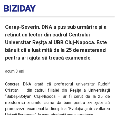
Caraș-Severin. DNA a pus sub urmărire și a
reținut un lector din cadrul Centrului
Universitar Reșița al UBB Cluj-Napoca. Este
bănuit că a luat mită de la 25 de masteranzi
pentru a-i ajuta să treacă examenele.
acum 3 ani
Concret, DNA arată că profesorul universitar Rudolf
Cristian – din cadrul filialei din Reșița a Universității
“
Babeș-Bolyai” Cluj-Napoca
– ar fi cerut de
la 25 de
masteranzi anumite sume de bani pentru a-i ajuta să
promoveze examenul la disciplina “Evoluția și dezvoltarea
Uniunii Europene”, la care studenții aveau restanțe.