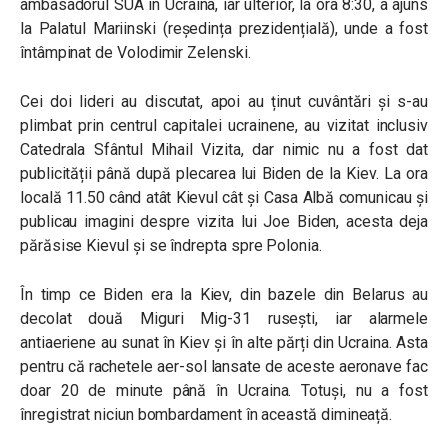
ambasadorul SUA în Ucraina, iar ulterior, la ora 8:30, a ajuns
la Palatul
Mariinski (reședința prezidențială), unde a fost
întâmpinat de Volodimir Zelenski.
Cei doi lideri au discutat, apoi au ținut cuvântări și s-au
plimbat prin centrul capitalei ucrainene, au vizitat inclusiv
Catedrala Sfântul Mihail
Vizita, dar nimic nu a fost dat
publicității până după plecarea lui Biden de la Kiev. La ora
locală 11.50 când atât Kievul cât și Casa Albă comunicau și
publicau imagini despre vizita lui Joe Biden, acesta deja
părăsise Kievul și se îndrepta spre Polonia.
În timp ce Biden era la Kiev, din bazele din Belarus au
decolat două Miguri Mig-31 rusești, iar alarmele
antiaeriene au sunat în Kiev și în alte părți din Ucraina. Asta
pentru că rachetele aer-sol lansate de aceste aeronave fac
doar 20 de minute până în Ucraina. Totuși, nu a fost
înregistrat niciun bombardament în această dimineață.