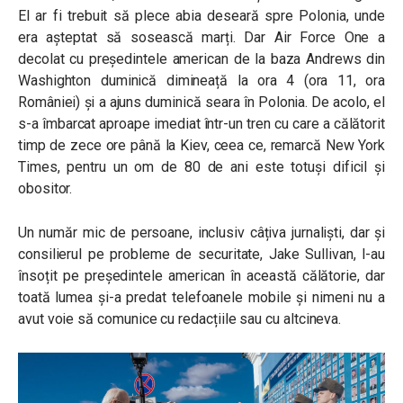
El ar fi trebuit să plece abia deseară spre Polonia, unde
era așteptat să sosească marți. Dar Air Force One a
decolat cu președintele american de la baza Andrews din
Washighton duminică dimineață la ora 4 (ora 11, ora
României) și a ajuns duminică seara în Polonia. De acolo, el
s-a îmbarcat aproape imediat într-un tren cu care a călătorit
timp de zece ore până la Kiev, ceea ce, remarcă New York
Times, pentru un om de 80 de ani este totuși dificil și
obositor.
Un număr mic de persoane, inclusiv câțiva jurnaliști, dar și
consilierul pe probleme de securitate, Jake Sullivan, l-au
însoțit pe președintele american în această călătorie, dar
toată lumea și-a predat telefoanele mobile și nimeni nu a
avut voie să comunice cu redacțiile sau cu altcineva.