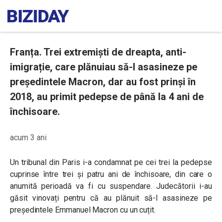
Franța. Trei extremiști de dreapta, anti-
imigrație, care plănuiau să-l asasineze pe
președintele Macron, dar au fost prinși în
2018, au primit pedepse de până la 4 ani de
închisoare.
acum 3 ani
Un tribunal din Paris i-a condamnat pe cei trei la pedepse
cuprinse între trei și patru ani de închisoare, din care o
anumită perioadă va fi cu suspendare. Judecătorii i-au
găsit vinovați pentru că au plănuit să-l asasineze pe
președintele Emmanuel Macron cu un cuțit.