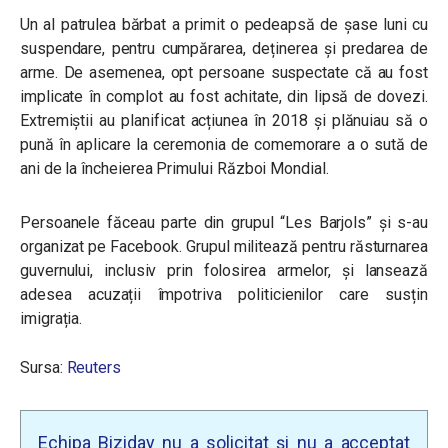
Un al patrulea bărbat a primit o pedeapsă de șase luni cu
suspendare, pentru cumpărarea, deținerea și predarea de
arme. De asemenea, opt persoane suspectate că au fost
implicate în complot au fost achitate, din lipsă de dovezi.
Extremiștii au planificat acțiunea în 2018 și plănuiau să o
pună în aplicare la ceremonia de comemorare a o sută de
ani de la încheierea Primului Război Mondial.
Persoanele făceau parte din grupul “Les Barjols” și s-au
organizat pe Facebook. Grupul militează pentru răsturnarea
guvernului, inclusiv prin folosirea armelor, și lansează
adesea acuzații împotriva politicienilor care susțin
imigrația.
Sursa:
Reuters
Echipa Biziday nu a solicitat și nu a acceptat