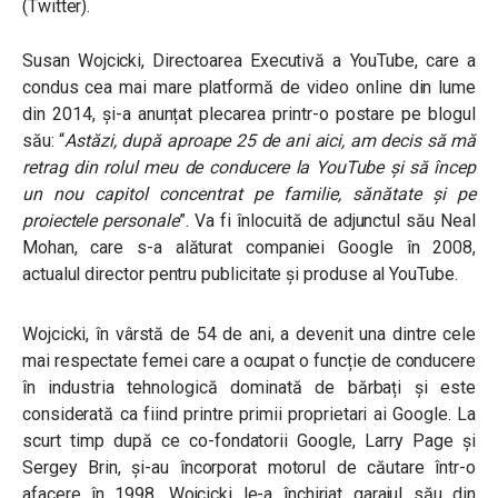
(Twitter).
Susan Wojcicki, Directoarea Executivă a YouTube, care a
condus cea mai mare platformă de video online din lume
din 2014, și-a anunțat plecarea printr-o postare pe blogul
său:
“
Astăzi, după aproape 25 de ani aici, am decis să mă
retrag din rolul meu de conducere la YouTube și să încep
un nou capitol concentrat pe familie, sănătate și pe
proiectele personale
”
. Va fi înlocuită de adjunctul său Neal
Mohan, care s-a alăturat companiei Google în 2008,
actualul director pentru publicitate și produse al YouTube.
Wojcicki, în vârstă de 54 de ani, a devenit una dintre cele
mai respectate femei care a ocupat o funcție de conducere
în industria tehnologică dominată de bărbați și este
considerată ca fiind printre primii proprietari ai Google. La
scurt timp după ce co-fondatorii Google, Larry Page și
Sergey Brin, și-au încorporat motorul de căutare într-o
afacere în 1998, Wojcicki le-a închiriat garajul său din