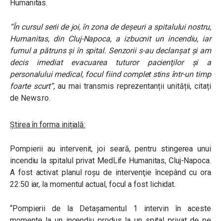
Humanitas.
“În cursul serii de joi, în zona de deşeuri a spitalului nostru,
Humanitas, din Cluj-Napoca, a izbucnit un incendiu, iar
fumul a pătruns şi în spital. Senzorii s-au declanşat şi am
decis imediat evacuarea tuturor pacienţilor şi a
personalului medical, focul fiind complet stins într-un timp
foarte scurt”,
au mai transmis reprezentanții unității, citați
de News.ro.
Știrea în forma inițială:
Pompierii au intervenit, joi seară, pentru stingerea unui
incendiu la spitalul privat MedLife Humanitas, Cluj-Napoca.
A fost activat planul roşu de intervenţie începând cu ora
22:50 iar, la momentul actual, focul a fost lichidat.
“Pompierii de la Detaşamentul 1 intervin în aceste
momente la un incendiu produs la un spital privat de pe