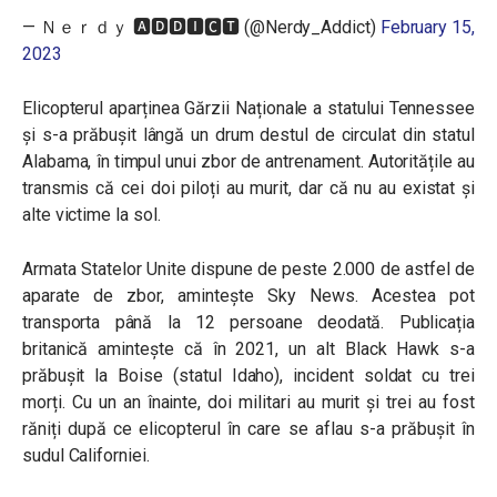
— Ｎｅｒｄｙ 🅰🅳🅳🅸🅲🆃 (@Nerdy_Addict)
February 15,
2023
Elicopterul aparținea Gărzii Naționale a statului Tennessee
și s-a prăbușit lângă un drum destul de circulat din statul
Alabama, în timpul unui zbor de antrenament. Autoritățile au
transmis că cei doi piloți au murit, dar că nu au existat și
alte victime la sol.
Armata Statelor Unite dispune de peste 2.000 de astfel de
aparate de zbor, amintește Sky News. Acestea pot
transporta până la 12 persoane deodată. Publicația
britanică amintește că în 2021, un alt Black Hawk s-a
prăbușit la Boise (statul Idaho), incident soldat cu trei
morți. Cu un an înainte, doi militari au murit și trei au fost
răniți după ce elicopterul în care se aflau s-a prăbușit în
sudul Californiei.