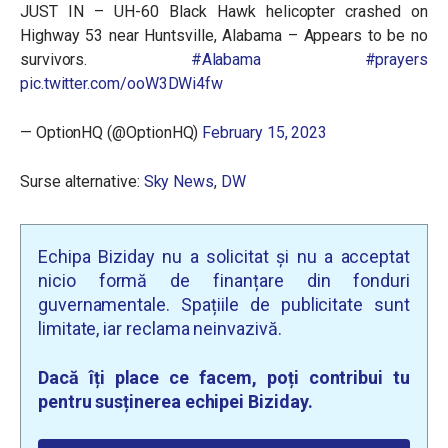
JUST IN – UH-60 Black Hawk helicopter crashed on
Highway 53 near Huntsville, Alabama – Appears to be no
survivors.
#Alabama
#prayers
pic.twitter.com/ooW3DWi4fw
— OptionHQ (@OptionHQ)
February 15, 2023
Surse alternative:
Sky News
,
DW
Echipa Biziday nu a solicitat și nu a acceptat
nicio formă de finanțare din fonduri
guvernamentale. Spațiile de publicitate sunt
limitate, iar reclama neinvazivă.
Dacă îți place ce facem, poți contribui tu
pentru susținerea echipei Biziday.