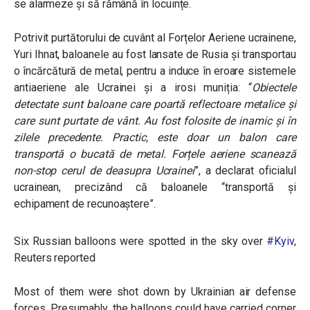
se alarmeze și să rămână în locuințe.
Potrivit purtătorului de cuvânt al Forțelor Aeriene ucrainene,
Yuri Ihnat, baloanele au fost lansate de Rusia și transportau
o încărcătură de metal, pentru a induce în eroare sistemele
antiaeriene ale Ucrainei și a irosi muniția: “
Obiectele
detectate sunt baloane care poartă reflectoare metalice și
care sunt purtate de vânt. Au fost folosite de inamic și în
zilele precedente. Practic, este doar un balon care
transportă o bucată de metal. Forțele aeriene scanează
non-stop cerul de deasupra Ucrainei
”, a declarat oficialul
ucrainean, precizând că baloanele “transportă și
echipament de recunoaștere”.
Six Russian balloons were spotted in the sky over
#Kyiv
,
Reuters reported
Most of them were shot down by Ukrainian air defense
forces. Presumably, the balloons could have carried corner