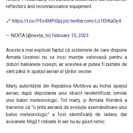
reflectors and reconnaissance equipment.
🔗
https://t.co/PEv4MPiSjq
pic.twitter.com/Ln1EhKaDy4
— NEXTA (@nexta_tv)
February 15, 2023
Acesta a mai explicat faptul că sistemele de care dispune
Armata Ucrainei nu va irosi muniție valoroasă pentru a
doborî baloanele rusești, iar acestea ar putea fi purtate de
vânt până în spațiul aerian al țărilor vecine.
Marți, autoritățile din Republica Moldova au închis spațiul
aerian, după depistarea unui obiect neidentificat, similar
unui balon meteorologic. Tot marți, și Armata Română a
transmis că “o țintă aeriană de evoluție asemănătoare unui
balon meteorologic” a fost identificată de radare, dar
avioanele Mig21 ridicate în aer nu au găsit nimic.