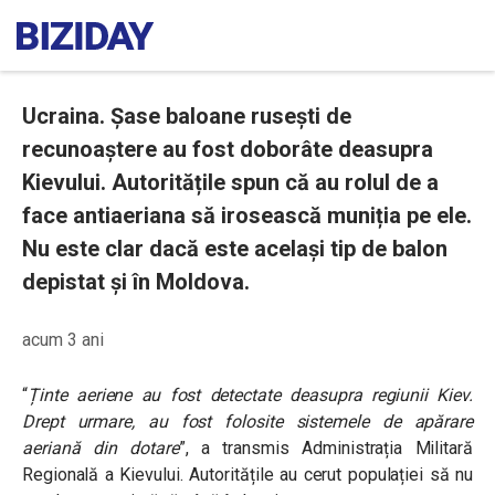
Ucraina. Șase baloane rusești de
recunoaștere au fost doborâte deasupra
Kievului. Autoritățile spun că au rolul de a
face antiaeriana să irosească muniția pe ele.
Nu este clar dacă este același tip de balon
depistat și în Moldova.
acum 3 ani
“
Ținte aeriene au fost detectate deasupra regiunii Kiev.
Drept urmare, au fost folosite sistemele de apărare
aeriană din dotare
”
, a transmis Administrația Militară
Regională a Kievului. Autoritățile au cerut populației să nu