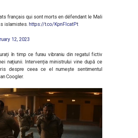
s français qui sont morts en défendant le Mali
es islamistes.
https://t.co/KpnFIcatPt
ruary 12, 2023
urați în timp ce furau vibraniu din regatul fictiv
ei națiunii. Intervenția ministrului vine după ce
scris despre ceea ce el numește sentimentul
Ryan Coogler.