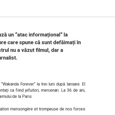
uză un “atac informațional“ la
pre care spune că sunt defăimați în
rul nu a văzut filmul, dar a
rnalist.
l
“
Wakanda Forever
“
la trei luni după lansare. El
ntați ca fiind jefuitori, mercenari. La 36 de ani,
rnului de la Paris.
ation mensongère et trompeuse de nos forces