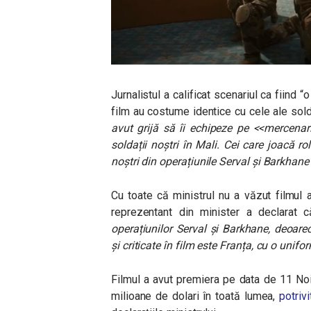
Jurnalistul a calificat scenariul ca fiind
“
o
film au costume identice cu cele ale solda
avut grijă să îi echipeze pe <<mercenari
soldații noștri în Mali. Cei care joacă rol
noștri din operațiunile Serval și Barkhane
Cu toate că ministrul nu a văzut filmul
reprezentant din minister a declarat
operațiunilor Serval și Barkhane, deoare
și criticate în film este Franța, cu o uni
Filmul a avut premiera pe data de 11 Noi
milioane de dolari în toată lumea,
potriv