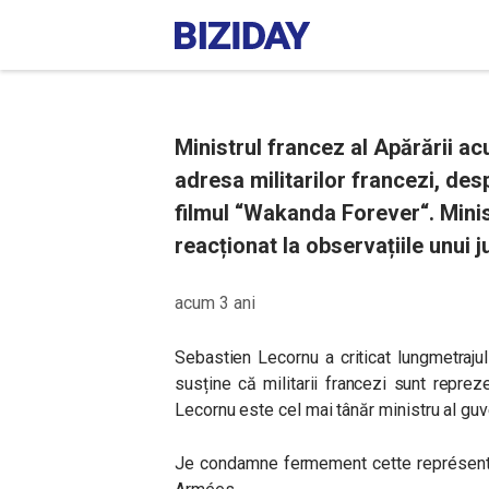
Ministrul francez al Apărării ac
adresa militarilor francezi, des
filmul “Wakanda Forever“. Minist
reacționat la observațiile unui ju
acum 3 ani
Sebastien Lecornu a criticat lungmetraju
susține că militarii francezi sunt repreze
Lecornu este cel mai tânăr ministru al guve
Je condamne fermement cette représent