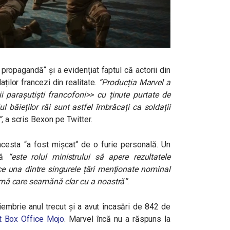
 propagandă
“
și a evidențiat faptul că actorii din
ților francezi din realitate.
“Producția Marvel a
i parașutiști francofoni>> cu ținute purtate de
ul băieților răi sunt astfel îmbrăcați ca soldații
”
,
a scris Bexon pe Twitter.
 acesta
“
a fost mișcat
“
de o furie personală. Un
 că
“este rolul ministrului să apere rezultatele
ce una dintre singurele țări menționate nominal
formă care seamănă clar cu a noastră”
.
embrie anul trecut și a avut încasări de 842 de
it Box Office Mojo
. Marvel încă nu a răspuns la