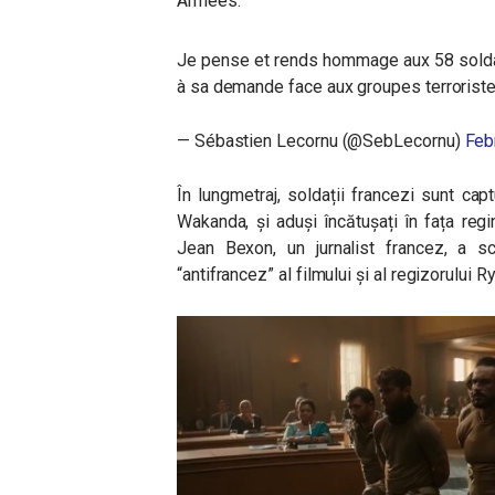
Armées.
Je pense et rends hommage aux 58 soldat
à sa demande face aux groupes terrorist
— Sébastien Lecornu (@SebLecornu)
Feb
În lungmetraj, soldații francezi sunt capt
Wakanda, și aduși încătușați în fața regin
Jean Bexon, un jurnalist francez, a 
“antifrancez” al filmului și al regizorului 